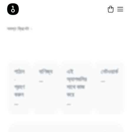
সমস্ত ক্রিপ্টো
পাঠান
বাণিজ্য
এই
নেটওয়ার্ক
·
অ্যাপগুলির
—
—
গ্রহণ
সাথে কাজ
করুন
করে
—
—