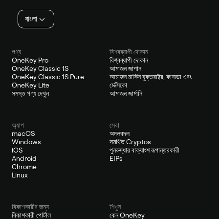
বাংলা
পণ্য
বিশ্বব্যাপী দোকান
OneKey Pro
বিশ্বব্যাপী দোকান
OneKey Classic 1S
আমাজন জাপান
OneKey Classic 1S Pure
আমাজন মার্কিন যুক্তরাষ্ট্র, কানাডা এবং
OneKey Lite
মেক্সিকো
সমস্ত পণ্য দেখুন
আমাজন জার্মানি
অ্যাপ
সেবা
macOS
অদলবদল
Windows
সমর্থিত Cryptos
iOS
পুনরুদ্ধার বাক্যাংশ রূপান্তরকারী
Android
EIPs
Chrome
Linux
বিকাশকারীর জন্য
শিখুন
বিকাশকারী পোর্টাল
কেন OneKey