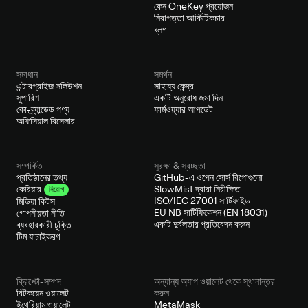
কেন OneKey প্রয়োজন
নিরাপত্তা আর্কিটেকচার
ব্লগ
সমাধান
সমর্থন
এন্টারপ্রাইজ সলিউশন
সাহায্য কেন্দ্র
সুপারিশ
একটি অনুরোধ জমা দিন
কো-ব্র্যান্ডেড পণ্য
ফার্মওয়্যার আপডেট
অফিসিয়াল রিসেলার
সম্পর্কিত
সুরক্ষা & স্বচ্ছতা
প্রতিষ্ঠানের তথ্য
GitHub-এ ওপেন সোর্স রিপোগুলো
SlowMist দ্বারা নিরীক্ষিত
কেরিয়ার
নিয়োগ
ISO/IEC 27001 সার্টিফাইড
মিডিয়া কিটস
EU NB সার্টিফিকেশন (EN 18031)
গোপনীয়তা নীতি
একটি দুর্বলতার প্রতিবেদন করুন
ব্যবহারকারী চুক্তি
টিম যাচাইকরণ
ক্রিপ্টো-সম্পদ
অন্যান্য অ্যাপ ওয়ালেট থেকে স্থানান্তর
বিটকয়েন ওয়ালেট
করুন
ইথেরিয়াম ওয়ালেট
MetaMask