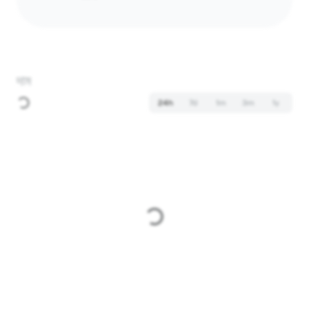
দাম
24h
7d
1m
3m
1y