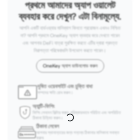
প্রথমে আমাদের অ্যাপ ওয়ালেট
ব্যবহার করে দেখুন? এটা বিনামূল্যে.
আপনি একটি হার্ডওয়্যার মানিব্যাগ কিনতে প্রয়োজন এখনও নিশ্চিত
না? আপনি প্রথমে OneKey অ্যাপ ব্যবহার করে দেখতে পারেন
এবং আপনার DeFi যাত্রা সুরক্ষিত করতে এটির দ্বারা প্রদত্ত
নিরাপত্তা পরিষেবাগুলি উপভোগ করতে পারেন।
OneKey অ্যাপ ডাউনলোড করুন
দূষিত ওয়েবসাইট এবং চুক্তি বাধা
সম্পদের ক্ষতি রোধ করুন।
অ্যান্টি-ফিশিং
ফিশিং লেনদেন ফিল্টার করুন, পরিষ্কারভাবে পরিচিত এবং অপরিচিত
ঠিকানা চিহ্নিত করুন।
ঠিকানা লেবেল
আপনার স্থানান্তরের জন্য গন্তব্য ঠিকানার মালিকানা সনাক্ত
করুন৷