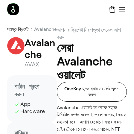
সমস্ত ক্রিপ্টো
Avalanche
আপনার ক্রিপ্টো নিরাপত্তা লেভেল আপ
করুন
Avalan
সেরা
che
Avalanche
AVAX
ওয়ালেট
পাঠান · গ্রহণ
OneKey হার্ডওয়্যার ওয়ালেট তুলনা
করুন
করুন
App
Avalanche ওয়ালেট আপনাকে সহজে
Hardware
ডিজিটাল সম্পদ সংরক্ষণ, প্রেরণ ও গ্রহণ করতে
সহায়তা করে। আপনি যেকোনো সময়ে ক্রস-
চেইন টোকেন লেনদেন করতে পারেন, NFT
বাণিজ্য