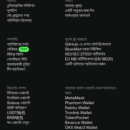
সমাধান
সমর্থন
এন্টারপ্রাইজ সলিউশন
সাহায্য কেন্দ্র
সুপারিশ
একটি অনুরোধ জমা দিন
কো-ব্র্যান্ডেড পণ্য
ফার্মওয়্যার আপডেট
অফিসিয়াল রিসেলার
সম্পর্কিত
সুরক্ষা & স্বচ্ছতা
প্রতিষ্ঠানের তথ্য
GitHub-এ ওপেন সোর্স রিপোগুলো
SlowMist দ্বারা নিরীক্ষিত
কেরিয়ার
নিয়োগ
ISO/IEC 27001 সার্টিফাইড
মিডিয়া কিটস
EU NB সার্টিফিকেশন (EN 18031)
গোপনীয়তা নীতি
একটি দুর্বলতার প্রতিবেদন করুন
ব্যবহারকারী চুক্তি
টিম যাচাইকরণ
ক্রিপ্টো-সম্পদ
অন্যান্য অ্যাপ ওয়ালেট থেকে স্থানান্তর
বিটকয়েন ওয়ালেট
করুন
ইথেরিয়াম ওয়ালেট
MetaMask
Solana ওয়ালেট
Phantom Wallet
XRP মানিব্যাগ
Rabby Wallet
USDT钱包
Tronlink Wallet
BNB钱包
TokenPocket
সব ওয়ালেট দেখুন
Binance Wallet
OKX Web3 Wallet