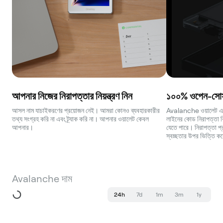
আপনার নিজের নিরাপত্তার নিয়ন্ত্রণ নিন
১০০% ওপেন-সোর্স
আসল নাম যাচাইকরণের প্রয়োজন নেই। আমরা কোনও ব্যবহারকারীর
Avalanche ওয়ালেট একটি 
তথ্য সংগ্রহ করি না এবং ট্র্যাক করি না। আপনার ওয়ালেট কেবল
লাইনের কোড নিরাপত্তা বিশ
আপনার।
যেতে পারে। নিরাপত্তা প্
স্বচ্ছতার উপর ভিত্তি ক
Avalanche দাম
24h
7d
1m
3m
1y