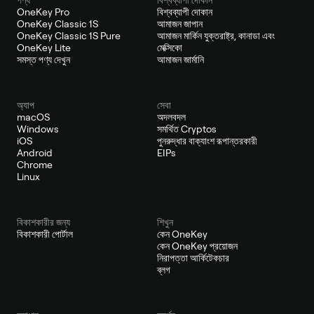
OneKey Pro
বিশ্বব্যাপী দোকান
OneKey Classic 1S
আমাজন জাপান
OneKey Classic 1S Pure
আমাজন মার্কিন যুক্তরাষ্ট্র, কানাডা এবং
OneKey Lite
মেক্সিকো
সমস্ত পণ্য দেখুন
আমাজন জার্মানি
অ্যাপ
সেবা
macOS
অদলবদল
Windows
সমর্থিত Cryptos
iOS
পুনরুদ্ধার বাক্যাংশ রূপান্তরকারী
Android
EIPs
Chrome
Linux
বিকাশকারীর জন্য
শিখুন
বিকাশকারী পোর্টাল
কেন OneKey
কেন OneKey প্রয়োজন
নিরাপত্তা আর্কিটেকচার
ব্লগ