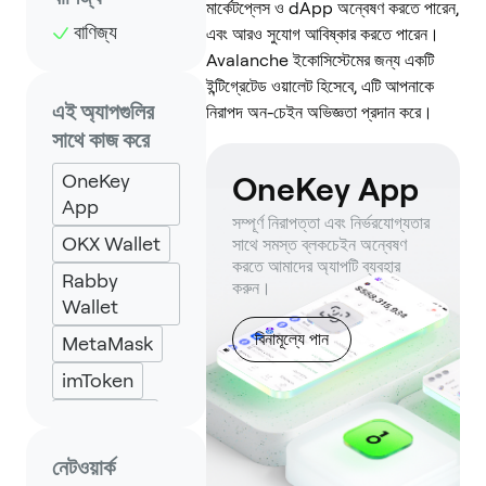
মার্কেটপ্লেস ও dApp অন্বেষণ করতে পারেন,
বাণিজ্য
এবং আরও সুযোগ আবিষ্কার করতে পারেন।
Avalanche ইকোসিস্টেমের জন্য একটি
ইন্টিগ্রেটেড ওয়ালেট হিসেবে, এটি আপনাকে
এই অ্যাপগুলির
নিরাপদ অন-চেইন অভিজ্ঞতা প্রদান করে।
সাথে কাজ করে
OneKey
OneKey App
App
সম্পূর্ণ নিরাপত্তা এবং নির্ভরযোগ্যতার
OKX Wallet
সাথে সমস্ত ব্লকচেইন অন্বেষণ
করতে আমাদের অ্যাপটি ব্যবহার
Rabby
করুন।
Wallet
বিনামূল্যে পান
MetaMask
imToken
Backpack
নেটওয়ার্ক