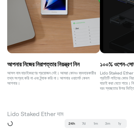
আপনার নিজের নিরাপত্তার নিয়ন্ত্রণ নিন
১০০% ওপেন-সোর্স
আসল নাম যাচাইকরণের প্রয়োজন নেই। আমরা কোনও ব্যবহারকারীর
Lido Staked Ether ওয়া
তথ্য সংগ্রহ করি না এবং ট্র্যাক করি না। আপনার ওয়ালেট কেবল
প্রতিটি লাইনের কোড নিরাপ
আপনার।
যাচাই করা যেতে পারে। নি
বরং স্বচ্ছতার উপর ভিত্
Lido Staked Ether দাম
24h
7d
1m
3m
1y