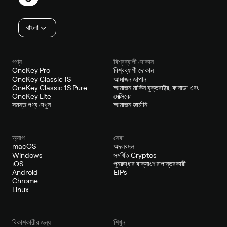
বাংলা
পণ্য
বিশ্বব্যাপী দোকান
OneKey Pro
বিশ্বব্যাপী দোকান
OneKey Classic 1S
আমাজন জাপান
OneKey Classic 1S Pure
আমাজন মার্কিন যুক্তরাষ্ট্র, কানাডা এবং
OneKey Lite
মেক্সিকো
সমস্ত পণ্য দেখুন
আমাজন জার্মানি
অ্যাপ
সেবা
macOS
অদলবদল
Windows
সমর্থিত Cryptos
iOS
পুনরুদ্ধার বাক্যাংশ রূপান্তরকারী
Android
EIPs
Chrome
Linux
বিকাশকারীর জন্য
শিখুন