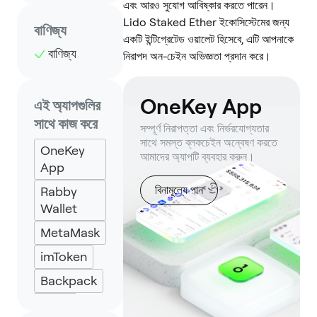
এবং আরও সুযোগ আবিষ্কার করতে পারেন।
Lido Staked Ether ইকোসিস্টেমের জন্য
বাণিজ্য
একটি ইন্টিগ্রেটেড ওয়ালেট হিসেবে, এটি আপনাকে
বাণিজ্য
নিরাপদ অন-চেইন অভিজ্ঞতা প্রদান করে।
OneKey App
এই অ্যাপগুলির
সাথে কাজ করে
সম্পূর্ণ নিরাপত্তা এবং নির্ভরযোগ্যতার
সাথে সমস্ত ব্লকচেইন অন্বেষণ করতে
OneKey
আমাদের অ্যাপটি ব্যবহার করুন।
App
বিনামূল্যে পান
Rabby
Wallet
MetaMask
imToken
Backpack
Keplr