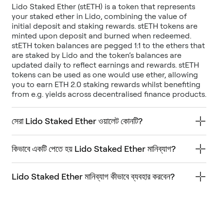
Lido Staked Ether (stETH) is a token that represents
your staked ether in Lido, combining the value of
initial deposit and staking rewards. stETH tokens are
minted upon deposit and burned when redeemed.
stETH token balances are pegged 1:1 to the ethers that
are staked by Lido and the token’s balances are
updated daily to reflect earnings and rewards. stETH
tokens can be used as one would use ether, allowing
you to earn ETH 2.0 staking rewards whilst benefiting
from e.g. yields across decentralised finance products.
সেরা Lido Staked Ether ওয়ালেট কোনটি?
কিভাবে একটি পেতে হয় Lido Staked Ether মানিব্যাগ?
Lido Staked Ether মানিব্যাগ কীভাবে ব্যবহার করবেন?