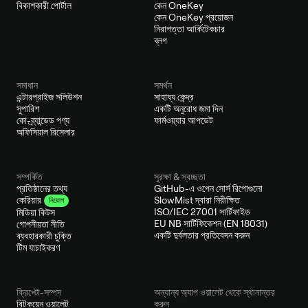
বিকাশকারী পোর্টাল
কেন OneKey
কেন OneKey প্রয়োজন
নিরাপত্তা আর্কিটেকচার
ব্লগ
সমাধান
সমর্থন
এন্টারপ্রাইজ সলিউশন
সাহায্য কেন্দ্র
সুপারিশ
একটি অনুরোধ জমা দিন
কো-ব্র্যান্ডেড পণ্য
ফার্মওয়্যার আপডেট
অফিসিয়াল রিসেলার
সম্পর্কিত
সুরক্ষা & স্বচ্ছতা
প্রতিষ্ঠানের তথ্য
GitHub-এ ওপেন সোর্স রিপোগুলো
SlowMist দ্বারা নিরীক্ষিত
কেরিয়ার
নিয়োগ
ISO/IEC 27001 সার্টিফাইড
মিডিয়া কিটস
EU NB সার্টিফিকেশন (EN 18031)
গোপনীয়তা নীতি
একটি দুর্বলতার প্রতিবেদন করুন
ব্যবহারকারী চুক্তি
টিম যাচাইকরণ
ক্রিপ্টো-সম্পদ
অন্যান্য অ্যাপ ওয়ালেট থেকে স্থানান্তর
বিটকয়েন ওয়ালেট
করুন