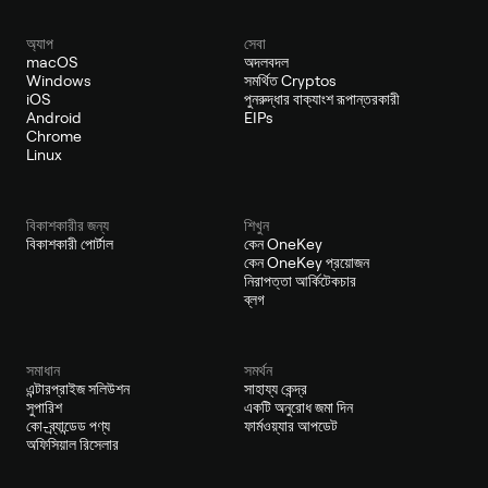
অ্যাপ
সেবা
macOS
অদলবদল
Windows
সমর্থিত Cryptos
iOS
পুনরুদ্ধার বাক্যাংশ রূপান্তরকারী
Android
EIPs
Chrome
Linux
বিকাশকারীর জন্য
শিখুন
বিকাশকারী পোর্টাল
কেন OneKey
কেন OneKey প্রয়োজন
নিরাপত্তা আর্কিটেকচার
ব্লগ
সমাধান
সমর্থন
এন্টারপ্রাইজ সলিউশন
সাহায্য কেন্দ্র
সুপারিশ
একটি অনুরোধ জমা দিন
কো-ব্র্যান্ডেড পণ্য
ফার্মওয়্যার আপডেট
অফিসিয়াল রিসেলার