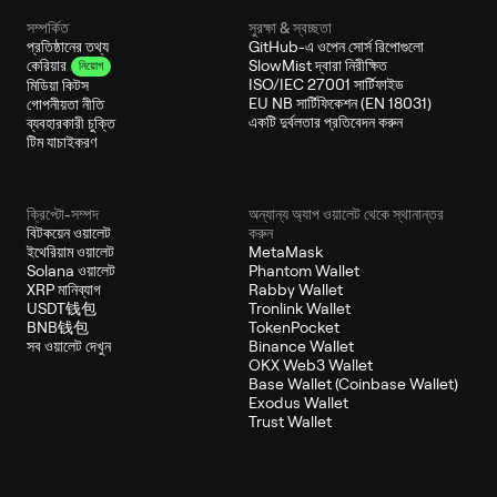
সম্পর্কিত
সুরক্ষা & স্বচ্ছতা
প্রতিষ্ঠানের তথ্য
GitHub-এ ওপেন সোর্স রিপোগুলো
SlowMist দ্বারা নিরীক্ষিত
কেরিয়ার
নিয়োগ
ISO/IEC 27001 সার্টিফাইড
মিডিয়া কিটস
EU NB সার্টিফিকেশন (EN 18031)
গোপনীয়তা নীতি
একটি দুর্বলতার প্রতিবেদন করুন
ব্যবহারকারী চুক্তি
টিম যাচাইকরণ
ক্রিপ্টো-সম্পদ
অন্যান্য অ্যাপ ওয়ালেট থেকে স্থানান্তর
বিটকয়েন ওয়ালেট
করুন
ইথেরিয়াম ওয়ালেট
MetaMask
Solana ওয়ালেট
Phantom Wallet
XRP মানিব্যাগ
Rabby Wallet
USDT钱包
Tronlink Wallet
BNB钱包
TokenPocket
সব ওয়ালেট দেখুন
Binance Wallet
OKX Web3 Wallet
Base Wallet (Coinbase Wallet)
Exodus Wallet
Trust Wallet