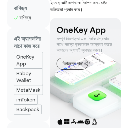
হিসেবে, এটি আপনাকে নিরাপদ অন-চেইন
বাণিজ্য
অভিজ্ঞতা প্রদান করে।
বাণিজ্য
OneKey App
এই অ্যাপগুলির
সম্পূর্ণ নিরাপত্তা এবং নির্ভরযোগ্যতার
সাথে সমস্ত ব্লকচেইন অন্বেষণ করতে
সাথে কাজ করে
আমাদের অ্যাপটি ব্যবহার করুন।
OneKey
App
বিনামূল্যে পান
Rabby
Wallet
MetaMask
imToken
Backpack
Keplr