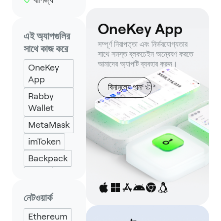
OneKey App
এই অ্যাপগুলির
সম্পূর্ণ নিরাপত্তা এবং নির্ভরযোগ্যতার
সাথে কাজ করে
সাথে সমস্ত ব্লকচেইন অন্বেষণ করতে
আমাদের অ্যাপটি ব্যবহার করুন।
OneKey
App
বিনামূল্যে পান
Rabby
Wallet
MetaMask
imToken
Backpack
Keplr
Eternl
নেটওয়ার্ক
Ethereum