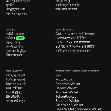
এন্টারপ্রাইজ সলিউশন
সাহায্য কেন্দ্র
সুপারিশ
একটি অনুরোধ জমা দিন
কো-ব্র্যান্ডেড পণ্য
ফার্মওয়্যার আপডেট
অফিসিয়াল রিসেলার
সম্পর্কিত
সুরক্ষা & স্বচ্ছতা
প্রতিষ্ঠানের তথ্য
GitHub-এ ওপেন সোর্স রিপোগুলো
SlowMist দ্বারা নিরীক্ষিত
কেরিয়ার
নিয়োগ
ISO/IEC 27001 সার্টিফাইড
মিডিয়া কিটস
EU NB সার্টিফিকেশন (EN 18031)
গোপনীয়তা নীতি
একটি দুর্বলতার প্রতিবেদন করুন
ব্যবহারকারী চুক্তি
টিম যাচাইকরণ
ক্রিপ্টো-সম্পদ
অন্যান্য অ্যাপ ওয়ালেট থেকে স্থানান্তর
বিটকয়েন ওয়ালেট
করুন
ইথেরিয়াম ওয়ালেট
MetaMask
Solana ওয়ালেট
Phantom Wallet
XRP মানিব্যাগ
Rabby Wallet
USDT钱包
Tronlink Wallet
BNB钱包
TokenPocket
সব ওয়ালেট দেখুন
Binance Wallet
OKX Web3 Wallet
Base Wallet (Coinbase Wallet)