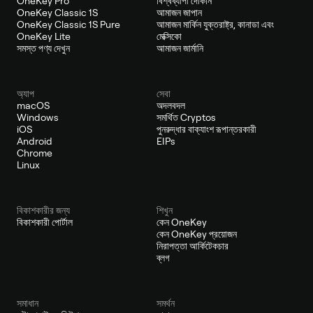
OneKey Pro
বিশ্বব্যাপী দোকান
OneKey Classic 1S
আমাজন জাপান
OneKey Classic 1S Pure
আমাজন মার্কিন যুক্তরাষ্ট্র, কানাডা এবং
OneKey Lite
মেক্সিকো
সমস্ত পণ্য দেখুন
আমাজন জার্মানি
অ্যাপ
সেবা
macOS
অদলবদল
Windows
সমর্থিত Cryptos
iOS
পুনরুদ্ধার বাক্যাংশ রূপান্তরকারী
Android
EIPs
Chrome
Linux
বিকাশকারীর জন্য
শিখুন
বিকাশকারী পোর্টাল
কেন OneKey
কেন OneKey প্রয়োজন
নিরাপত্তা আর্কিটেকচার
ব্লগ
সমাধান
সমর্থন