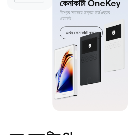
কেনাকাটা OneKey
বিশ্বের সবচেয়ে উন্নত হার্ডওয়্যার
ওয়ালেট।
এখন কেনাকাটা করুন