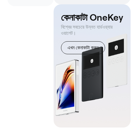
কেনাকাটা OneKey
বিশ্বের সবচেয়ে উন্নত হার্ডওয়্যার
ওয়ালেট।
এখন কেনাকাটা করুন