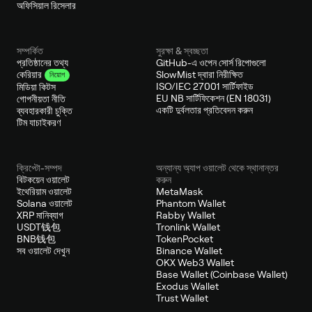
অফিসিয়াল রিসেলার
সম্পর্কিত
সুরক্ষা & স্বচ্ছতা
প্রতিষ্ঠানের তথ্য
GitHub-এ ওপেন সোর্স রিপোগুলো
SlowMist দ্বারা নিরীক্ষিত
কেরিয়ার
নিয়োগ
ISO/IEC 27001 সার্টিফাইড
মিডিয়া কিটস
EU NB সার্টিফিকেশন (EN 18031)
গোপনীয়তা নীতি
একটি দুর্বলতার প্রতিবেদন করুন
ব্যবহারকারী চুক্তি
টিম যাচাইকরণ
ক্রিপ্টো-সম্পদ
অন্যান্য অ্যাপ ওয়ালেট থেকে স্থানান্তর
বিটকয়েন ওয়ালেট
করুন
ইথেরিয়াম ওয়ালেট
MetaMask
Solana ওয়ালেট
Phantom Wallet
XRP মানিব্যাগ
Rabby Wallet
USDT钱包
Tronlink Wallet
BNB钱包
TokenPocket
সব ওয়ালেট দেখুন
Binance Wallet
OKX Web3 Wallet
Base Wallet (Coinbase Wallet)
Exodus Wallet
Trust Wallet