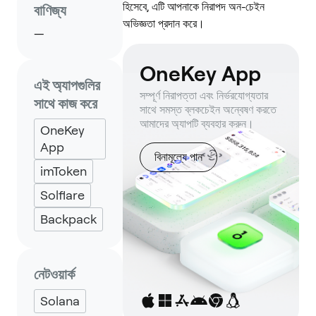
হিসেবে, এটি আপনাকে নিরাপদ অন-চেইন
বাণিজ্য
অভিজ্ঞতা প্রদান করে।
—
OneKey App
এই অ্যাপগুলির
সম্পূর্ণ নিরাপত্তা এবং নির্ভরযোগ্যতার
সাথে কাজ করে
সাথে সমস্ত ব্লকচেইন অন্বেষণ করতে
আমাদের অ্যাপটি ব্যবহার করুন।
OneKey
App
বিনামূল্যে পান
imToken
Solflare
Backpack
নেটওয়ার্ক
Solana