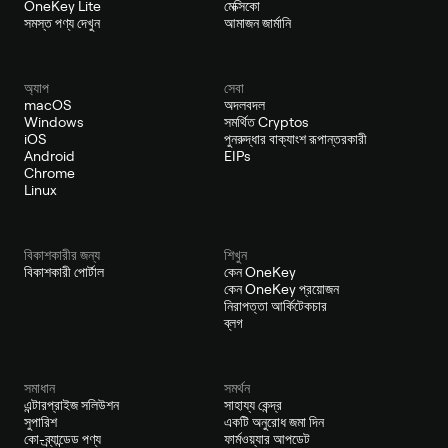
OneKey Lite
মেক্সিকো
সমস্ত পণ্য দেখুন
আমাজন জার্মানি
অ্যাপ
সেবা
macOS
অদলবদল
Windows
সমর্থিত Cryptos
iOS
পুনরুদ্ধার বাক্যাংশ রূপান্তরকারী
Android
EIPs
Chrome
Linux
বিকাশকারীর জন্য
শিখুন
বিকাশকারী পোর্টাল
কেন OneKey
কেন OneKey প্রয়োজন
নিরাপত্তা আর্কিটেকচার
ব্লগ
সমাধান
সমর্থন
এন্টারপ্রাইজ সলিউশন
সাহায্য কেন্দ্র
সুপারিশ
একটি অনুরোধ জমা দিন
কো-ব্র্যান্ডেড পণ্য
ফার্মওয়্যার আপডেট