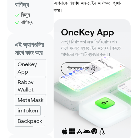
আপনাকে নিরাপদ অন-চেইন অভিজ্ঞতা প্রদান
বাণিজ্য
করে।
কিনুন
বাণিজ্য
OneKey App
সম্পূর্ণ নিরাপত্তা এবং নির্ভরযোগ্যতার
এই অ্যাপগুলির
সাথে সমস্ত ব্লকচেইন অন্বেষণ করতে
সাথে কাজ করে
আমাদের অ্যাপটি ব্যবহার করুন।
OneKey
বিনামূল্যে পান
App
Rabby
Wallet
MetaMask
imToken
Backpack
Keplr