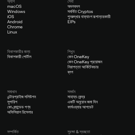
অ্যাপ
সেবা
macOS
অদলবদল
Windows
সমর্থিত Cryptos
iOS
পুনরুদ্ধার বাক্যাংশ রূপান্তরকারী
Android
EIPs
Chrome
Linux
বিকাশকারীর জন্য
শিখুন
বিকাশকারী পোর্টাল
কেন OneKey
কেন OneKey প্রয়োজন
নিরাপত্তা আর্কিটেকচার
ব্লগ
সমাধান
সমর্থন
এন্টারপ্রাইজ সলিউশন
সাহায্য কেন্দ্র
সুপারিশ
একটি অনুরোধ জমা দিন
কো-ব্র্যান্ডেড পণ্য
ফার্মওয়্যার আপডেট
অফিসিয়াল রিসেলার
সম্পর্কিত
সুরক্ষা & স্বচ্ছতা