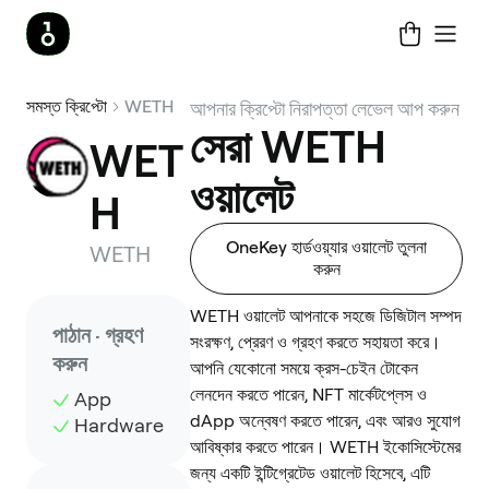
সমস্ত ক্রিপ্টো
WETH
আপনার ক্রিপ্টো নিরাপত্তা লেভেল আপ করুন
সেরা WETH
WET
ওয়ালেট
H
OneKey হার্ডওয়্যার ওয়ালেট তুলনা
WETH
করুন
WETH ওয়ালেট আপনাকে সহজে ডিজিটাল সম্পদ
পাঠান · গ্রহণ
সংরক্ষণ, প্রেরণ ও গ্রহণ করতে সহায়তা করে।
করুন
আপনি যেকোনো সময়ে ক্রস-চেইন টোকেন
লেনদেন করতে পারেন, NFT মার্কেটপ্লেস ও
App
dApp অন্বেষণ করতে পারেন, এবং আরও সুযোগ
Hardware
আবিষ্কার করতে পারেন। WETH ইকোসিস্টেমের
জন্য একটি ইন্টিগ্রেটেড ওয়ালেট হিসেবে, এটি