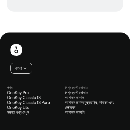
পাদলেখ
বাংলা
পণ্য
বিশ্বব্যাপী দোকান
OneKey Pro
বিশ্বব্যাপী দোকান
OneKey Classic 1S
আমাজন জাপান
OneKey Classic 1S Pure
আমাজন মার্কিন যুক্তরাষ্ট্র, কানাডা এবং
OneKey Lite
মেক্সিকো
সমস্ত পণ্য দেখুন
আমাজন জার্মানি