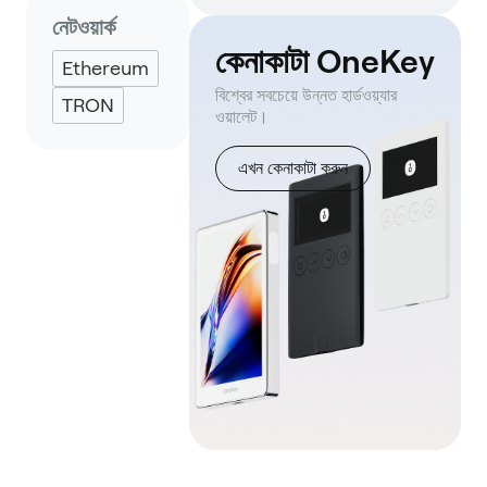
Eternl
নেটওয়ার্ক
কেনাকাটা OneKey
Ethereum
বিশ্বের সবচেয়ে উন্নত হার্ডওয়্যার
TRON
ওয়ালেট।
এখন কেনাকাটা করুন