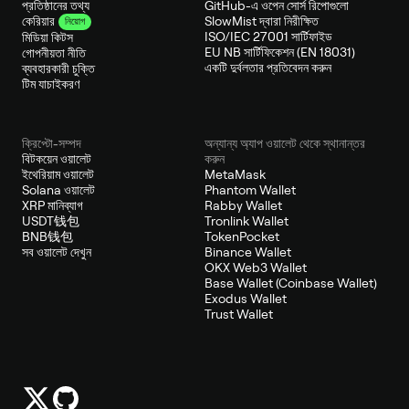
প্রতিষ্ঠানের তথ্য
GitHub-এ ওপেন সোর্স রিপোগুলো
SlowMist দ্বারা নিরীক্ষিত
কেরিয়ার
নিয়োগ
ISO/IEC 27001 সার্টিফাইড
মিডিয়া কিটস
EU NB সার্টিফিকেশন (EN 18031)
গোপনীয়তা নীতি
একটি দুর্বলতার প্রতিবেদন করুন
ব্যবহারকারী চুক্তি
টিম যাচাইকরণ
ক্রিপ্টো-সম্পদ
অন্যান্য অ্যাপ ওয়ালেট থেকে স্থানান্তর
বিটকয়েন ওয়ালেট
করুন
ইথেরিয়াম ওয়ালেট
MetaMask
Solana ওয়ালেট
Phantom Wallet
XRP মানিব্যাগ
Rabby Wallet
USDT钱包
Tronlink Wallet
BNB钱包
TokenPocket
সব ওয়ালেট দেখুন
Binance Wallet
OKX Web3 Wallet
Base Wallet (Coinbase Wallet)
Exodus Wallet
Trust Wallet