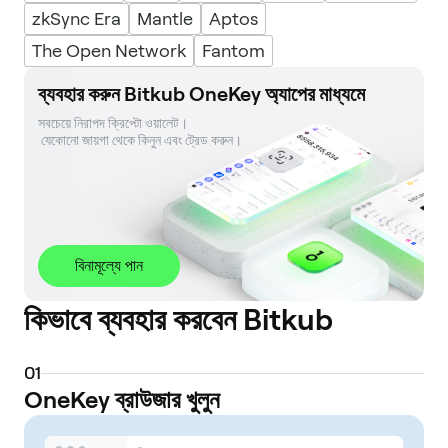
zkSync Era
Mantle
Aptos
The Open Network
Fantom
ব্যবহার করুন Bitkub OneKey অ্যাপের মাধ্যমে
সবচেয়ে নিরাপদ ক্রিপ্টো ওয়ালেট। 

 যেকোনো জায়গা থেকে কিনুন এবং ট্রেড করুন।
বিনামূল্যে পান
কিভাবে ব্যবহার করবেন Bitkub
0
1
OneKey ব্রাউজার খুলুন