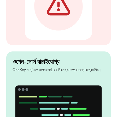
ওপেন-সোর্স যাচাইযোগ্য
OneKey সম্পূর্ণরূপে ওপেন সোর্স, যার নিরাপত্তা সম্প্রদায় দ্বারা প্রমাণিত।