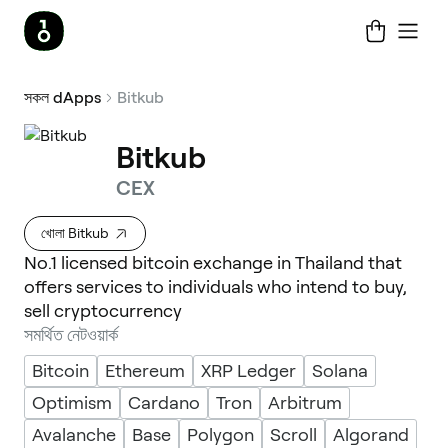
সকল dApps
Bitkub
Bitkub
CEX
খোলা Bitkub
No.1 licensed bitcoin exchange in Thailand that
offers services to individuals who intend to buy,
sell cryptocurrency
সমর্থিত নেটওয়ার্ক
Bitcoin
Ethereum
XRP Ledger
Solana
Optimism
Cardano
Tron
Arbitrum
Avalanche
Base
Polygon
Scroll
Algorand