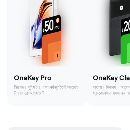
OneKey Pro
OneKey Clas
নিরাপদ। সুইফট। এখন পর্যন্ত তৈরি সবচেয়ে
পাতলা। নিরাপদ। অত্যন্ত 
উন্নত কোল্ড ওয়ালেট।
স্ব-হেফাজত সহজ করা হ