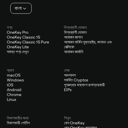
বাংলা
পণ্য
বিশ্বব্যাপী দোকান
OneKey Pro
বিশ্বব্যাপী দোকান
OneKey Classic 1S
আমাজন জাপান
OneKey Classic 1S Pure
আমাজন মার্কিন যুক্তরাষ্ট্র, কানাডা এবং
OneKey Lite
মেক্সিকো
সমস্ত পণ্য দেখুন
আমাজন জার্মানি
অ্যাপ
সেবা
macOS
অদলবদল
Windows
সমর্থিত Cryptos
iOS
পুনরুদ্ধার বাক্যাংশ রূপান্তরকারী
Android
EIPs
Chrome
Linux
বিকাশকারীর জন্য
শিখুন
বিকাশকারী পোর্টাল
কেন OneKey
কেন OneKey প্রয়োজন