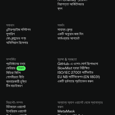
নিরাপত্তা আর্কিটেকচার
ব্লগ
সমাধান
সমর্থন
এন্টারপ্রাইজ সলিউশন
সাহায্য কেন্দ্র
সুপারিশ
একটি অনুরোধ জমা দিন
কো-ব্র্যান্ডেড পণ্য
ফার্মওয়্যার আপডেট
অফিসিয়াল রিসেলার
সম্পর্কিত
সুরক্ষা & স্বচ্ছতা
প্রতিষ্ঠানের তথ্য
GitHub-এ ওপেন সোর্স রিপোগুলো
SlowMist দ্বারা নিরীক্ষিত
কেরিয়ার
নিয়োগ
ISO/IEC 27001 সার্টিফাইড
মিডিয়া কিটস
EU NB সার্টিফিকেশন (EN 18031)
গোপনীয়তা নীতি
একটি দুর্বলতার প্রতিবেদন করুন
ব্যবহারকারী চুক্তি
টিম যাচাইকরণ
ক্রিপ্টো-সম্পদ
অন্যান্য অ্যাপ ওয়ালেট থেকে স্থানান্তর
বিটকয়েন ওয়ালেট
করুন
ইথেরিয়াম ওয়ালেট
MetaMask