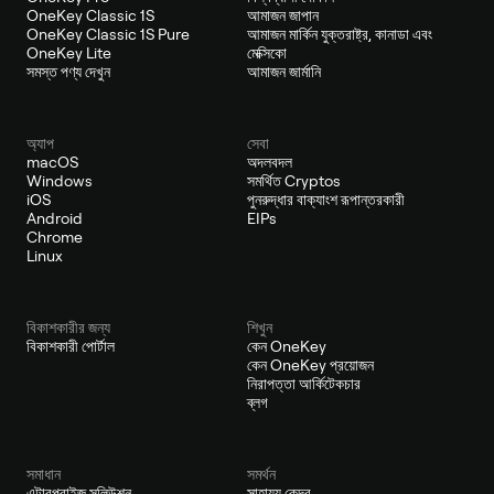
OneKey Classic 1S
আমাজন জাপান
OneKey Classic 1S Pure
আমাজন মার্কিন যুক্তরাষ্ট্র, কানাডা এবং
OneKey Lite
মেক্সিকো
সমস্ত পণ্য দেখুন
আমাজন জার্মানি
অ্যাপ
সেবা
macOS
অদলবদল
Windows
সমর্থিত Cryptos
iOS
পুনরুদ্ধার বাক্যাংশ রূপান্তরকারী
Android
EIPs
Chrome
Linux
বিকাশকারীর জন্য
শিখুন
বিকাশকারী পোর্টাল
কেন OneKey
কেন OneKey প্রয়োজন
নিরাপত্তা আর্কিটেকচার
ব্লগ
সমাধান
সমর্থন
এন্টারপ্রাইজ সলিউশন
সাহায্য কেন্দ্র