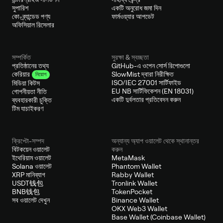
সুপারিশ
একটি অনুরোধ জমা দিন
কো-ব্র্যান্ডেড পণ্য
ফার্মওয়্যার আপডেট
অফিসিয়াল রিসেলার
সম্পর্কিত
সুরক্ষা & স্বচ্ছতা
প্রতিষ্ঠানের তথ্য
GitHub-এ ওপেন সোর্স রিপোগুলো
SlowMist দ্বারা নিরীক্ষিত
কেরিয়ার
নিয়োগ
ISO/IEC 27001 সার্টিফাইড
মিডিয়া কিটস
EU NB সার্টিফিকেশন (EN 18031)
গোপনীয়তা নীতি
একটি দুর্বলতার প্রতিবেদন করুন
ব্যবহারকারী চুক্তি
টিম যাচাইকরণ
ক্রিপ্টো-সম্পদ
অন্যান্য অ্যাপ ওয়ালেট থেকে স্থানান্তর
বিটকয়েন ওয়ালেট
করুন
ইথেরিয়াম ওয়ালেট
MetaMask
Solana ওয়ালেট
Phantom Wallet
XRP মানিব্যাগ
Rabby Wallet
USDT钱包
Tronlink Wallet
BNB钱包
TokenPocket
সব ওয়ালেট দেখুন
Binance Wallet
OKX Web3 Wallet
Base Wallet (Coinbase Wallet)