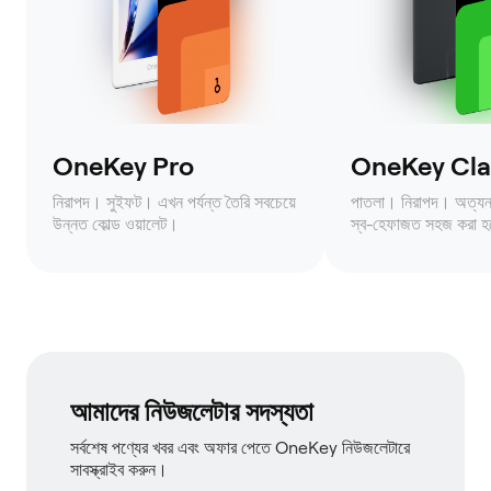
OneKey Pro
OneKey Clas
নিরাপদ। সুইফট। এখন পর্যন্ত তৈরি সবচেয়ে
পাতলা। নিরাপদ। অত্যন্ত 
উন্নত কোল্ড ওয়ালেট।
স্ব-হেফাজত সহজ করা হ
আমাদের নিউজলেটার সদস্যতা
সর্বশেষ পণ্যের খবর এবং অফার পেতে OneKey নিউজলেটারে
সাবস্ক্রাইব করুন।