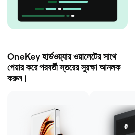
OneKey হার্ডওয়্যার ওয়ালেটের সাথে
পেয়ার করে পরবর্তী স্তরের সুরক্ষা আনলক
করুন।