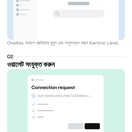
OneKey অ্যাপে ব্রাউজার খুলুন এবং অনুসন্ধান করুন Kamino Lend.
0
2
ওয়ালেট সংযুক্ত করুন