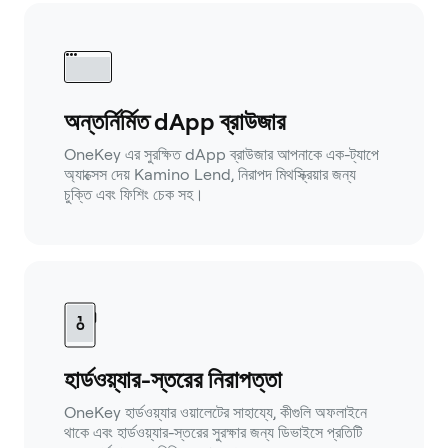
অন্তর্নির্মিত dApp ব্রাউজার
OneKey এর সুরক্ষিত dApp ব্রাউজার আপনাকে এক-ট্যাপে
অ্যাক্সেস দেয় Kamino Lend, নিরাপদ মিথস্ক্রিয়ার জন্য
চুক্তি এবং ফিশিং চেক সহ।
হার্ডওয়্যার-স্তরের নিরাপত্তা
OneKey হার্ডওয়্যার ওয়ালেটের সাহায্যে, কীগুলি অফলাইনে
থাকে এবং হার্ডওয়্যার-স্তরের সুরক্ষার জন্য ডিভাইসে প্রতিটি