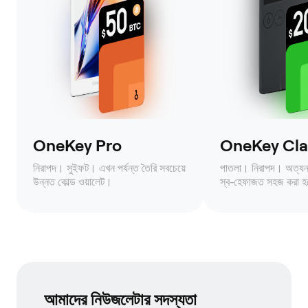
OneKey Pro
OneKey Clas
নিরাপদ। সুইফট। এখন পর্যন্ত তৈরি সবচেয়ে
পাতলা। নিরাপদ। অত্যন্ত 
উন্নত কোল্ড ওয়ালেট।
স্ব-হেফাজত সহজ করা হ
আমাদের নিউজলেটার সদস্যতা