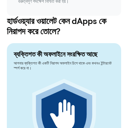
গুরুত্বপূর্ণ পদক্ষেপ নিশ্চিত করা হয়।
হার্ডওয়্যার ওয়ালেট কেন dApps কে
নিরাপদ করে তোলে?
ব্যক্তিগত কী অফলাইনে সংরক্ষিত আছে
আপনার ব্যক্তিগত কী একটি নিরাপদ অফলাইন চিপে থাকে এবং কখনও ইন্টারনেট
স্পর্শ করে না।