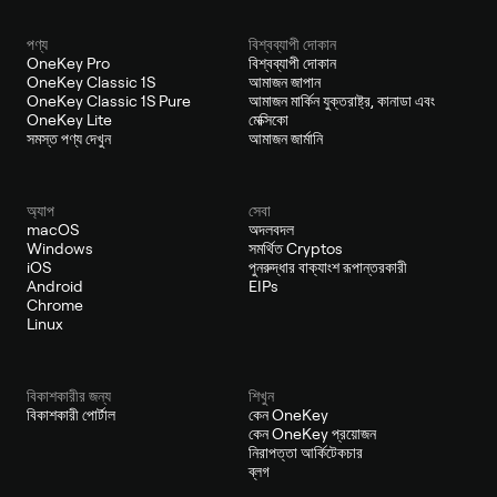
পণ্য
বিশ্বব্যাপী দোকান
OneKey Pro
বিশ্বব্যাপী দোকান
OneKey Classic 1S
আমাজন জাপান
OneKey Classic 1S Pure
আমাজন মার্কিন যুক্তরাষ্ট্র, কানাডা এবং
OneKey Lite
মেক্সিকো
সমস্ত পণ্য দেখুন
আমাজন জার্মানি
অ্যাপ
সেবা
macOS
অদলবদল
Windows
সমর্থিত Cryptos
iOS
পুনরুদ্ধার বাক্যাংশ রূপান্তরকারী
Android
EIPs
Chrome
Linux
বিকাশকারীর জন্য
শিখুন
বিকাশকারী পোর্টাল
কেন OneKey
কেন OneKey প্রয়োজন
নিরাপত্তা আর্কিটেকচার
ব্লগ