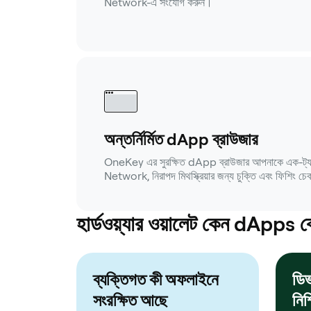
Network-এ সংযোগ করুন।
অন্তর্নির্মিত dApp ব্রাউজার
OneKey এর সুরক্ষিত dApp ব্রাউজার আপনাকে এক-ট্যাপ
Network, নিরাপদ মিথস্ক্রিয়ার জন্য চুক্তি এবং ফিশিং চ
হার্ডওয়্যার ওয়ালেট কেন dApps 
ব্যক্তিগত কী অফলাইনে
ডিভ
সংরক্ষিত আছে
নিশ