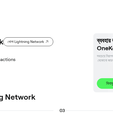
ব্যবহা
k
খোলা Lightning Network
OneKey
সবচেয়ে নিরাপদ
sactions
 যেকোনো জায়গ
বিনাম
ning Network
0
3