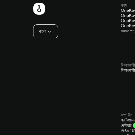
পণ্য
পাদলেখ
OneKey
OneKey
OneKey
OneKey
বাংলা
সমস্ত পণ্
বিকাশকারী
বিকাশকারী
সম্পর্কিত
প্রতিষ্ঠান
কেরিয়ার
মিডিয়া কি