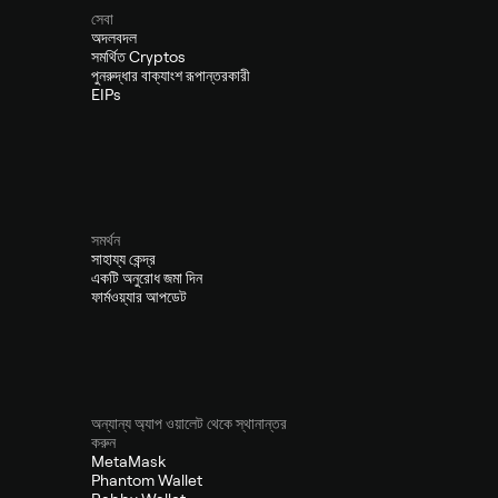
সেবা
অদলবদল
সমর্থিত Cryptos
পুনরুদ্ধার বাক্যাংশ রূপান্তরকারী
EIPs
সমর্থন
সাহায্য কেন্দ্র
একটি অনুরোধ জমা দিন
ফার্মওয়্যার আপডেট
অন্যান্য অ্যাপ ওয়ালেট থেকে স্থানান্তর
করুন
MetaMask
Phantom Wallet