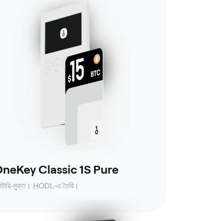
neKey Classic 1S Pure
যাটারি-মুক্ত। HODL-এ তৈরি।