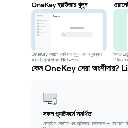
OneKey ব্রাউজার খুলুন
ওয়ালে
OneKey অ্যাপে ব্রাউজার খুলুন এবং অনুসন্ধান
উপরে Li
করুন Lightning Network.
নির্বাচন
কেন OneKey সেরা অংশীদার?
সকল প্ল্যাটফর্মে সমর্থিত
ডেস্কটপ, মোবাইল এবং ব্রাউজার এক্সটেনশন — যেকোনো 