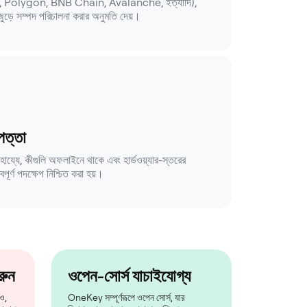
 Polygon, BNB Chain, Avalanche, ইত্যাদি),
ুড়ে সম্পদ পরিচালনা করার অনুমতি দেয়।
াপত্তা
ায্যে, কীগুলি অফলাইনে থাকে এবং হার্ডওয়্যার-স্তরের
বপূর্ণ পদক্ষেপ নিশ্চিত করা হয়।
রুন
ওপেন-সোর্স যাচাইযোগ্য
ও,
OneKey সম্পূর্ণরূপে ওপেন সোর্স, যার