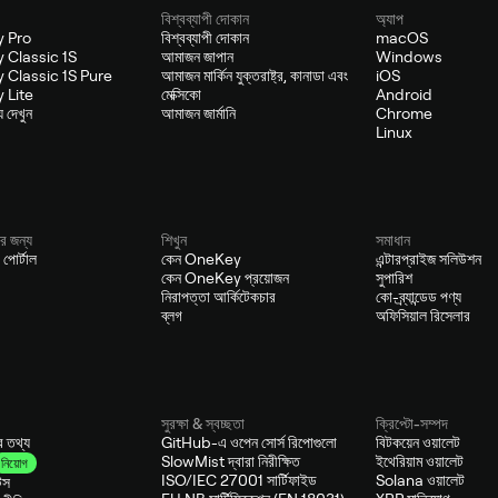
বিশ্বব্যাপী দোকান
অ্যাপ
 Pro
বিশ্বব্যাপী দোকান
macOS
 Classic 1S
আমাজন জাপান
Windows
 Classic 1S Pure
আমাজন মার্কিন যুক্তরাষ্ট্র, কানাডা এবং
iOS
 Lite
মেক্সিকো
Android
য দেখুন
আমাজন জার্মানি
Chrome
Linux
র জন্য
শিখুন
সমাধান
 পোর্টাল
কেন OneKey
এন্টারপ্রাইজ সলিউশন
কেন OneKey প্রয়োজন
সুপারিশ
নিরাপত্তা আর্কিটেকচার
কো-ব্র্যান্ডেড পণ্য
ব্লগ
অফিসিয়াল রিসেলার
সুরক্ষা & স্বচ্ছতা
ক্রিপ্টো-সম্পদ
ের তথ্য
GitHub-এ ওপেন সোর্স রিপোগুলো
বিটকয়েন ওয়ালেট
SlowMist দ্বারা নিরীক্ষিত
ইথেরিয়াম ওয়ালেট
নিয়োগ
ISO/IEC 27001 সার্টিফাইড
Solana ওয়ালেট
টস