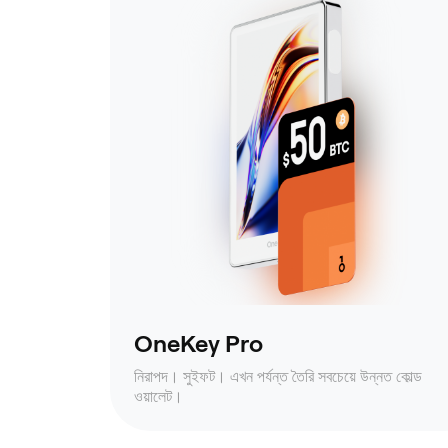
OneKey Pro
নিরাপদ। সুইফট। এখন পর্যন্ত তৈরি সবচেয়ে উন্নত কোল্ড
ওয়ালেট।