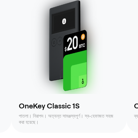
OneKey Classic 1S
O
পাতলা। নিরাপদ। অত্যন্ত সামঞ্জস্যপূর্ণ। স্ব-হেফাজত সহজ
ব্
করা হয়েছে।