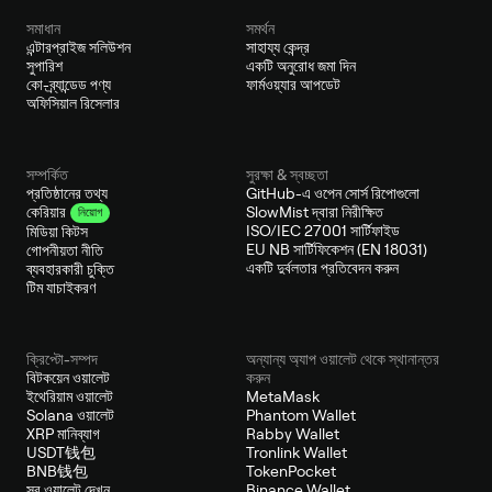
সমাধান
সমর্থন
এন্টারপ্রাইজ সলিউশন
সাহায্য কেন্দ্র
সুপারিশ
একটি অনুরোধ জমা দিন
কো-ব্র্যান্ডেড পণ্য
ফার্মওয়্যার আপডেট
অফিসিয়াল রিসেলার
সম্পর্কিত
সুরক্ষা & স্বচ্ছতা
প্রতিষ্ঠানের তথ্য
GitHub-এ ওপেন সোর্স রিপোগুলো
SlowMist দ্বারা নিরীক্ষিত
কেরিয়ার
নিয়োগ
ISO/IEC 27001 সার্টিফাইড
মিডিয়া কিটস
EU NB সার্টিফিকেশন (EN 18031)
গোপনীয়তা নীতি
একটি দুর্বলতার প্রতিবেদন করুন
ব্যবহারকারী চুক্তি
টিম যাচাইকরণ
ক্রিপ্টো-সম্পদ
অন্যান্য অ্যাপ ওয়ালেট থেকে স্থানান্তর
বিটকয়েন ওয়ালেট
করুন
ইথেরিয়াম ওয়ালেট
MetaMask
Solana ওয়ালেট
Phantom Wallet
XRP মানিব্যাগ
Rabby Wallet
USDT钱包
Tronlink Wallet
BNB钱包
TokenPocket
সব ওয়ালেট দেখুন
Binance Wallet