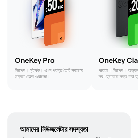
OneKey Pro
OneKey Clas
নিরাপদ। সুইফট। এখন পর্যন্ত তৈরি সবচেয়ে
পাতলা। নিরাপদ। অত্যন্ত 
উন্নত কোল্ড ওয়ালেট।
স্ব-হেফাজত সহজ করা হ
আমাদের নিউজলেটার সদস্যতা