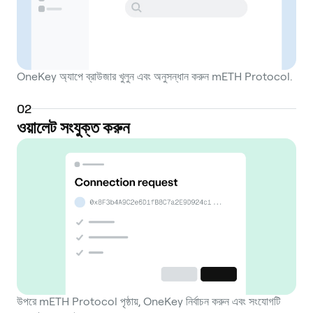
OneKey অ্যাপে ব্রাউজার খুলুন এবং অনুসন্ধান করুন mETH Protocol.
0
2
ওয়ালেট সংযুক্ত করুন
উপরে mETH Protocol পৃষ্ঠায়, OneKey নির্বাচন করুন এবং সংযোগটি