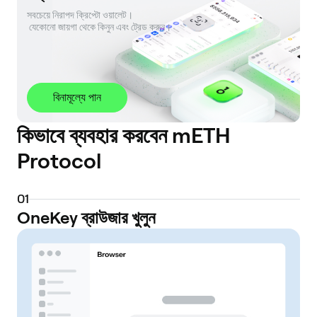
সবচেয়ে নিরাপদ ক্রিপ্টো ওয়ালেট। 

 যেকোনো জায়গা থেকে কিনুন এবং ট্রেড করুন।
বিনামূল্যে পান
কিভাবে ব্যবহার করবেন mETH
Protocol
0
1
OneKey ব্রাউজার খুলুন