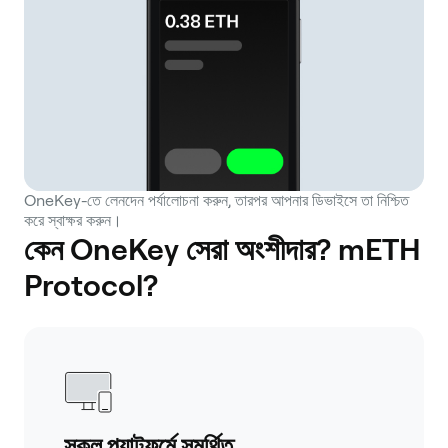
OneKey-তে লেনদেন পর্যালোচনা করুন, তারপর আপনার ডিভাইসে তা নিশ্চিত
করে স্বাক্ষর করুন।
কেন OneKey সেরা অংশীদার? mETH
Protocol?
সকল প্ল্যাটফর্মে সমর্থিত