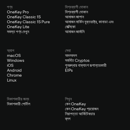
পণ্য
বিশ্বব্যাপী দোকান
OneKey Pro
বিশ্বব্যাপী দোকান
OneKey Classic 1S
আমাজন জাপান
OneKey Classic 1S Pure
আমাজন মার্কিন যুক্তরাষ্ট্র, কানাডা এবং
OneKey Lite
মেক্সিকো
সমস্ত পণ্য দেখুন
আমাজন জার্মানি
অ্যাপ
সেবা
macOS
অদলবদল
Windows
সমর্থিত Cryptos
iOS
পুনরুদ্ধার বাক্যাংশ রূপান্তরকারী
Android
EIPs
Chrome
Linux
বিকাশকারীর জন্য
শিখুন
বিকাশকারী পোর্টাল
কেন OneKey
কেন OneKey প্রয়োজন
নিরাপত্তা আর্কিটেকচার
ব্লগ