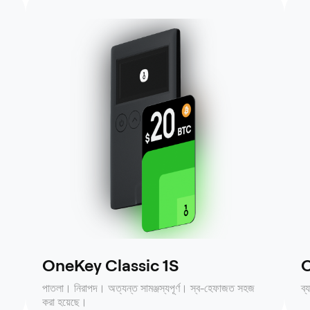
OneKey Classic 1S
O
পাতলা। নিরাপদ। অত্যন্ত সামঞ্জস্যপূর্ণ। স্ব-হেফাজত সহজ
ব্
করা হয়েছে।