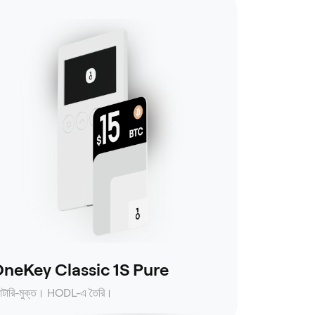
neKey Classic 1S Pure
যাটারি-মুক্ত। HODL-এ তৈরি।