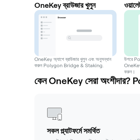
OneKey ব্রাউজার খুলুন
ওয়ালে
OneKey অ্যাপে ব্রাউজার খুলুন এবং অনুসন্ধান
উপরে Po
করুন Polygon Bridge & Staking.
OneKey ন
করুন।
কেন OneKey সেরা অংশীদার?
সকল প্ল্যাটফর্মে সমর্থিত