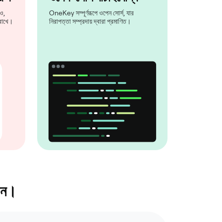
ও,
OneKey সম্পূর্ণরূপে ওপেন সোর্স, যার
 রাখে।
নিরাপত্তা সম্প্রদায় দ্বারা প্রমাণিত।
রুন।