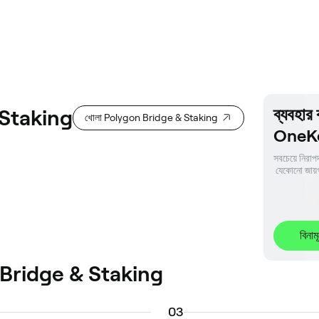
ব্যবহা
 Staking
খোলা Polygon Bridge & Staking
OneKey
সবচেয়ে নিরাপদ
 যেকোনো জায়গ
বিনাম
on Bridge & Staking
0
3