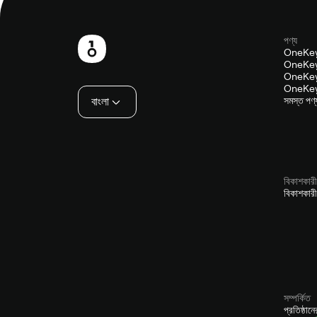
পণ্য
পাদলেখ
OneKey
OneKey
OneKey
OneKey
বাংলা
সমস্ত পণ্
বিকাশকারী
বিকাশকারী
সম্পর্কিত
প্রতিষ্ঠান