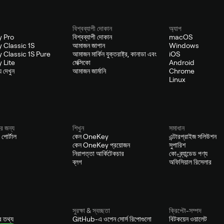
বিশ্বব্যাপী দোকান
অ্যাপ
 Pro
বিশ্বব্যাপী দোকান
macOS
 Classic 1S
আমাজন জাপান
Windows
 Classic 1S Pure
আমাজন মার্কিন যুক্তরাষ্ট্র, কানাডা এবং
iOS
 Lite
মেক্সিকো
Android
য দেখুন
আমাজন জার্মানি
Chrome
Linux
র জন্য
শিখুন
সমাধান
 পোর্টাল
কেন OneKey
এন্টারপ্রাইজ সলিউশন
কেন OneKey প্রয়োজন
সুপারিশ
নিরাপত্তা আর্কিটেকচার
কো-ব্র্যান্ডেড পণ্য
ব্লগ
অফিসিয়াল রিসেলার
সুরক্ষা & স্বচ্ছতা
ক্রিপ্টো-সম্পদ
ের তথ্য
GitHub-এ ওপেন সোর্স রিপোগুলো
বিটকয়েন ওয়ালেট