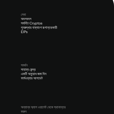
সেবা
অদলবদল
সমর্থিত Cryptos
পুনরুদ্ধার বাক্যাংশ রূপান্তরকারী
EIPs
সমর্থন
সাহায্য কেন্দ্র
একটি অনুরোধ জমা দিন
ফার্মওয়্যার আপডেট
অন্যান্য অ্যাপ ওয়ালেট থেকে স্থানান্তর
করুন