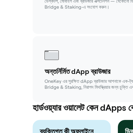
ডেস্কটপ, মোবাইল এবং ব্রাউজার এক্সটেনশন — যেকোনো
Bridge & Staking-এ সংযোগ করুন।
অন্তর্নির্মিত dApp ব্রাউজার
OneKey এর সুরক্ষিত dApp ব্রাউজার আপনাকে এক-ট্যা
Bridge & Staking, নিরাপদ মিথস্ক্রিয়ার জন্য চুক্তি 
হার্ডওয়্যার ওয়ালেট কেন dApps 
ব্যক্তিগত কী অফলাইনে
ডিভ