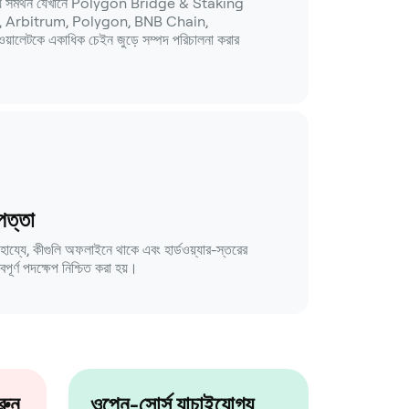
ানীয় সমর্থন যেখানে Polygon Bridge & Staking
um, Arbitrum, Polygon, BNB Chain,
য়ালেটকে একাধিক চেইন জুড়ে সম্পদ পরিচালনা করার
াপত্তা
ায্যে, কীগুলি অফলাইনে থাকে এবং হার্ডওয়্যার-স্তরের
বপূর্ণ পদক্ষেপ নিশ্চিত করা হয়।
রুন
ওপেন-সোর্স যাচাইযোগ্য