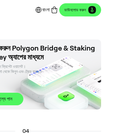
বাংলা
ডাউনলোড করুন
র করুন Polygon Bridge & Staking
 অ্যাপের মাধ্যমে
 ক্রিপ্টো ওয়ালেট। 

া থেকে কিনুন এবং ট্রেড করুন।
ূল্যে পান
0
4