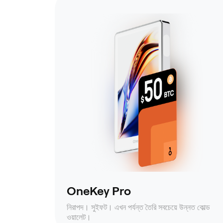
OneKey Pro
নিরাপদ। সুইফট। এখন পর্যন্ত তৈরি সবচেয়ে উন্নত কোল্ড
ওয়ালেট।