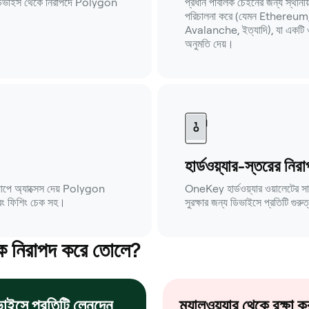
 ডিভাইস থেকে নিরাপদে Polygon
প্রধান পাবলিক চেইনের জন্য স্থ
পরিচালনা করে (যেমন Ethere
Avalanche, ইত্যাদি), যা একটি ও
অনুমতি দেয়।
হার্ডওয়্যার-স্তরের নির
পে অ্যাক্সেস দেয় Polygon
OneKey হার্ডওয়্যার ওয়ালেটের সাহ
এবং ফিশিং চেক সহ।
সুরক্ষার জন্য ডিভাইসে প্রতিটি গুরুত্
কে নিরাপদ করে তোলে?
াইসে প্রতিটি লেনদেন
ম্যালওয়্যার থেকে রক্ষা ক