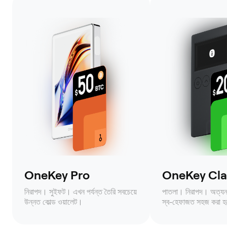
OneKey Pro
OneKey Clas
নিরাপদ। সুইফট। এখন পর্যন্ত তৈরি সবচেয়ে
পাতলা। নিরাপদ। অত্যন্ত 
উন্নত কোল্ড ওয়ালেট।
স্ব-হেফাজত সহজ করা হ