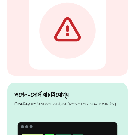
ওপেন-সোর্স যাচাইযোগ্য
OneKey সম্পূর্ণরূপে ওপেন সোর্স, যার নিরাপত্তা সম্প্রদায় দ্বারা প্রমাণিত।