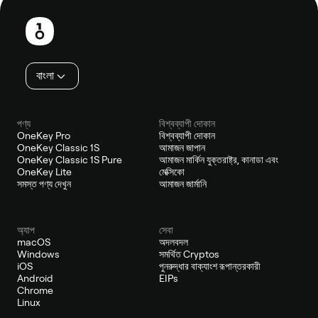
পাদলেখ
বাংলা
পণ্য
বিশ্বব্যাপী দোকান
OneKey Pro
বিশ্বব্যাপী দোকান
OneKey Classic 1S
আমাজন জাপান
OneKey Classic 1S Pure
আমাজন মার্কিন যুক্তরাষ্ট্র, কানাডা এবং
OneKey Lite
মেক্সিকো
সমস্ত পণ্য দেখুন
আমাজন জার্মানি
অ্যাপ
সেবা
macOS
অদলবদল
Windows
সমর্থিত Cryptos
iOS
পুনরুদ্ধার বাক্যাংশ রূপান্তরকারী
Android
EIPs
Chrome
Linux