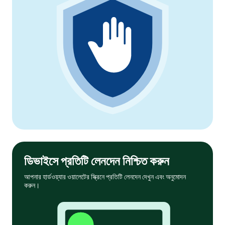
ডিভাইসে প্রতিটি লেনদেন নিশ্চিত করুন
আপনার হার্ডওয়্যার ওয়ালেটের স্ক্রিনে প্রতিটি লেনদেন দেখুন এবং অনুমোদন
করুন।