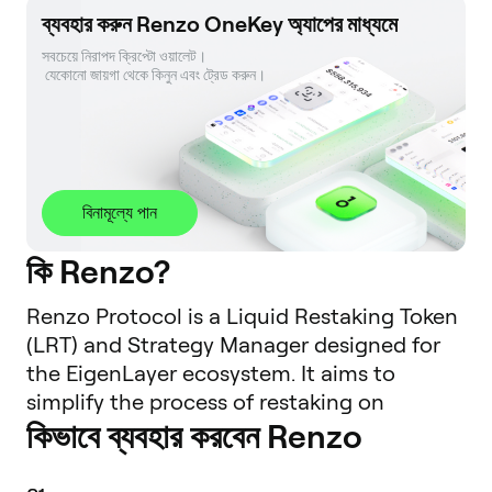
ব্যবহার করুন Renzo OneKey অ্যাপের মাধ্যমে
সবচেয়ে নিরাপদ ক্রিপ্টো ওয়ালেট। 

 যেকোনো জায়গা থেকে কিনুন এবং ট্রেড করুন।
বিনামূল্যে পান
কি Renzo?
Renzo Protocol is a Liquid Restaking Token
(LRT) and Strategy Manager designed for
the EigenLayer ecosystem. It aims to
simplify the process of restaking on
কিভাবে ব্যবহার করবেন Renzo
Ethereum by abstracting the complexities
involved for end-users. As restaking gains
traction, users look to secure Actively