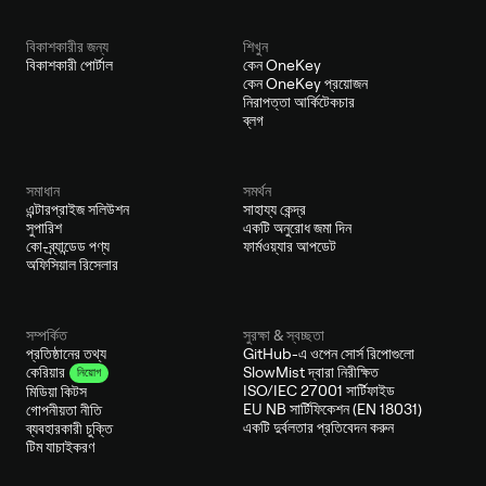
বিকাশকারীর জন্য
শিখুন
বিকাশকারী পোর্টাল
কেন OneKey
কেন OneKey প্রয়োজন
নিরাপত্তা আর্কিটেকচার
ব্লগ
সমাধান
সমর্থন
এন্টারপ্রাইজ সলিউশন
সাহায্য কেন্দ্র
সুপারিশ
একটি অনুরোধ জমা দিন
কো-ব্র্যান্ডেড পণ্য
ফার্মওয়্যার আপডেট
অফিসিয়াল রিসেলার
সম্পর্কিত
সুরক্ষা & স্বচ্ছতা
প্রতিষ্ঠানের তথ্য
GitHub-এ ওপেন সোর্স রিপোগুলো
SlowMist দ্বারা নিরীক্ষিত
কেরিয়ার
নিয়োগ
ISO/IEC 27001 সার্টিফাইড
মিডিয়া কিটস
EU NB সার্টিফিকেশন (EN 18031)
গোপনীয়তা নীতি
একটি দুর্বলতার প্রতিবেদন করুন
ব্যবহারকারী চুক্তি
টিম যাচাইকরণ