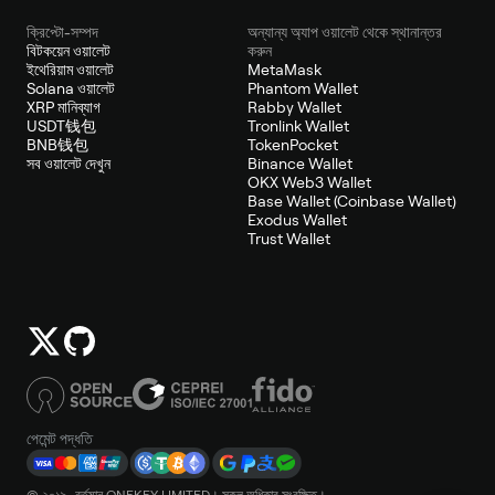
ক্রিপ্টো-সম্পদ
অন্যান্য অ্যাপ ওয়ালেট থেকে স্থানান্তর
বিটকয়েন ওয়ালেট
করুন
ইথেরিয়াম ওয়ালেট
MetaMask
Solana ওয়ালেট
Phantom Wallet
XRP মানিব্যাগ
Rabby Wallet
USDT钱包
Tronlink Wallet
BNB钱包
TokenPocket
সব ওয়ালেট দেখুন
Binance Wallet
OKX Web3 Wallet
Base Wallet (Coinbase Wallet)
Exodus Wallet
Trust Wallet
পেমেন্ট পদ্ধতি
© ২০১৯–বর্তমান ONEKEY LIMITED। সকল অধিকার সংরক্ষিত।