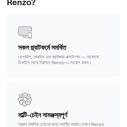
Renzo?
সকল প্ল্যাটফর্মে সমর্থিত
ডেস্কটপ, মোবাইল এবং ব্রাউজার এক্সটেনশন — যেকোনো
ডিভাইস থেকে নিরাপদে Renzo-এ সংযোগ করুন।
মাল্টি-চেইন সামঞ্জস্যপূর্ণ
প্রধান পাবলিক চেইনের জন্য স্থানীয় সমর্থন যেখানে Renzo