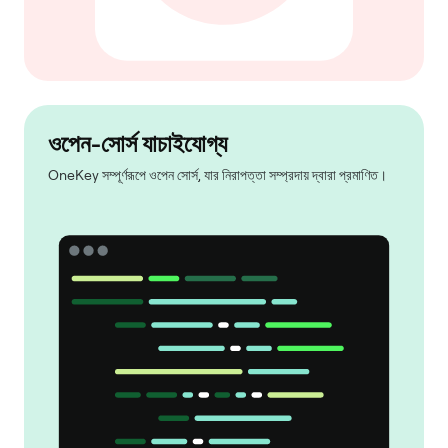
ওপেন-সোর্স যাচাইযোগ্য
OneKey সম্পূর্ণরূপে ওপেন সোর্স, যার নিরাপত্তা সম্প্রদায় দ্বারা প্রমাণিত।