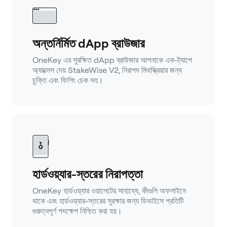
অন্তর্নির্মিত dApp ব্রাউজার
OneKey এর সুরক্ষিত dApp ব্রাউজার আপনাকে এক-ট্যাপে
অ্যাক্সেস দেয় StakeWise V2, নিরাপদ মিথস্ক্রিয়ার জন্য
চুক্তি এবং ফিশিং চেক সহ।
হার্ডওয়্যার-স্তরের নিরাপত্তা
OneKey হার্ডওয়্যার ওয়ালেটের সাহায্যে, কীগুলি অফলাইনে
থাকে এবং হার্ডওয়্যার-স্তরের সুরক্ষার জন্য ডিভাইসে প্রতিটি
গুরুত্বপূর্ণ পদক্ষেপ নিশ্চিত করা হয়।