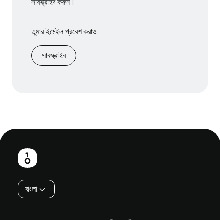
সাবস্ক্রাইব করুন।
সাবস্ক্রাইব
পাদলেখ
বাংলা