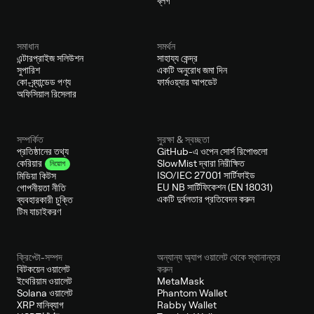
ব্লগ
সমাধান
সমর্থন
এন্টারপ্রাইজ সলিউশন
সাহায্য কেন্দ্র
সুপারিশ
একটি অনুরোধ জমা দিন
কো-ব্র্যান্ডেড পণ্য
ফার্মওয়্যার আপডেট
অফিসিয়াল রিসেলার
সম্পর্কিত
সুরক্ষা & স্বচ্ছতা
প্রতিষ্ঠানের তথ্য
GitHub-এ ওপেন সোর্স রিপোগুলো
SlowMist দ্বারা নিরীক্ষিত
কেরিয়ার
নিয়োগ
ISO/IEC 27001 সার্টিফাইড
মিডিয়া কিটস
EU NB সার্টিফিকেশন (EN 18031)
গোপনীয়তা নীতি
একটি দুর্বলতার প্রতিবেদন করুন
ব্যবহারকারী চুক্তি
টিম যাচাইকরণ
ক্রিপ্টো-সম্পদ
অন্যান্য অ্যাপ ওয়ালেট থেকে স্থানান্তর
বিটকয়েন ওয়ালেট
করুন
ইথেরিয়াম ওয়ালেট
MetaMask
Solana ওয়ালেট
Phantom Wallet
XRP মানিব্যাগ
Rabby Wallet