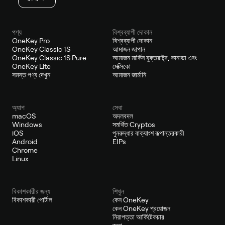
পণ্য
বিশ্বব্যাপী দোকান
OneKey Pro
বিশ্বব্যাপী দোকান
OneKey Classic 1S
আমাজন জাপান
OneKey Classic 1S Pure
আমাজন মার্কিন যুক্তরাষ্ট্র, কানাডা এবং
OneKey Lite
মেক্সিকো
সমস্ত পণ্য দেখুন
আমাজন জার্মানি
অ্যাপ
সেবা
macOS
অদলবদল
Windows
সমর্থিত Cryptos
iOS
পুনরুদ্ধার বাক্যাংশ রূপান্তরকারী
Android
EIPs
Chrome
Linux
বিকাশকারীর জন্য
শিখুন
বিকাশকারী পোর্টাল
কেন OneKey
কেন OneKey প্রয়োজন
নিরাপত্তা আর্কিটেকচার