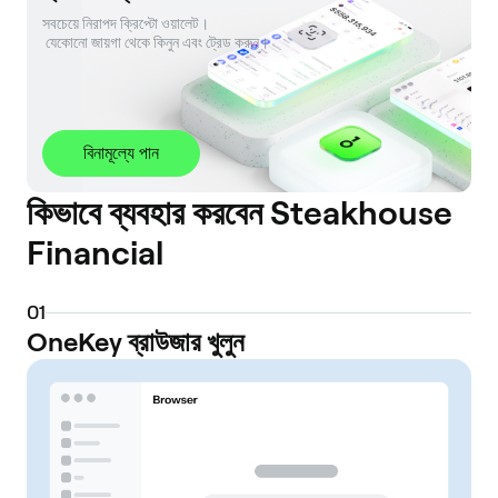
সবচেয়ে নিরাপদ ক্রিপ্টো ওয়ালেট। 

 যেকোনো জায়গা থেকে কিনুন এবং ট্রেড করুন।
বিনামূল্যে পান
কিভাবে ব্যবহার করবেন Steakhouse
Financial
0
1
OneKey ব্রাউজার খুলুন