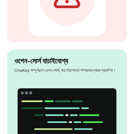
ওপেন-সোর্স যাচাইযোগ্য
OneKey সম্পূর্ণরূপে ওপেন সোর্স, যার নিরাপত্তা সম্প্রদায় দ্বারা প্রমাণিত।