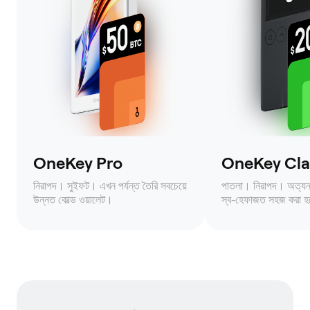
OneKey Pro
OneKey Clas
নিরাপদ। সুইফট। এখন পর্যন্ত তৈরি সবচেয়ে
পাতলা। নিরাপদ। অত্যন্ত 
উন্নত কোল্ড ওয়ালেট।
স্ব-হেফাজত সহজ করা হ