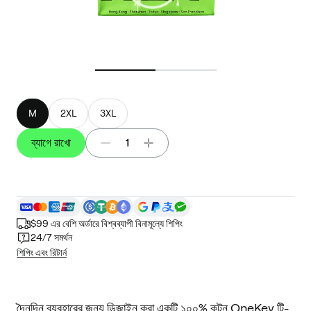
M
2XL
3XL
ব্যাগে রাখো
1
$99 এর বেশি অর্ডারে বিশ্বব্যাপী বিনামূল্যে শিপিং
24/7 সমর্থন
শিপিং এবং রিটার্ন
দৈনন্দিন ব্যবহারের জন্য ডিজাইন করা একটি ১০০% কটন OneKey টি-