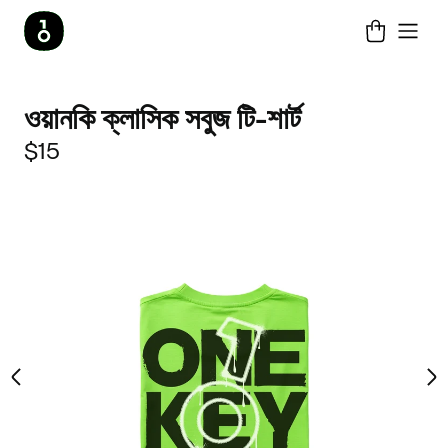
ওয়ানকি ক্লাসিক সবুজ টি-শার্ট
$15