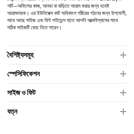
শার্ট—অফিসের কাজ, আড্ডা বা বাড়িতে আরাম করার জন্য যথেষ্ট 
আরামদায়ক। এর ইউনিসেক্স কাট অধিকাংশ শরীরের গঠনের জন্য উপযোগী, 
সাথে আছে সাইজ এবং ফিট গাইডেন্স যাতে আপনি আত্মবিশ্বাসের সাথে 
সঠিক সাইজটি বেছে নিতে পারেন।
বৈশিষ্ট্যসমূহ
স্পেসিফিকেশন
সাইজ ও ফিট
যত্ন