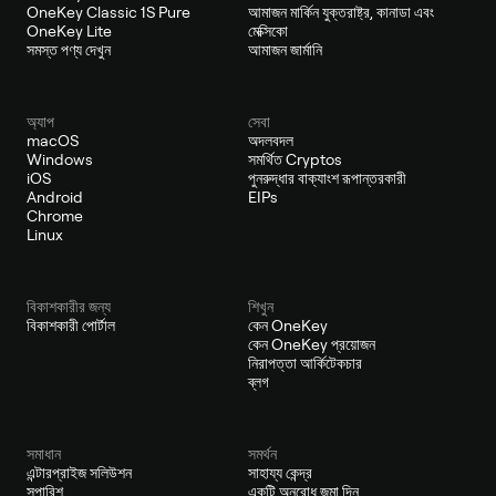
OneKey Classic 1S Pure
আমাজন মার্কিন যুক্তরাষ্ট্র, কানাডা এবং
OneKey Lite
মেক্সিকো
সমস্ত পণ্য দেখুন
আমাজন জার্মানি
অ্যাপ
সেবা
macOS
অদলবদল
Windows
সমর্থিত Cryptos
iOS
পুনরুদ্ধার বাক্যাংশ রূপান্তরকারী
Android
EIPs
Chrome
Linux
বিকাশকারীর জন্য
শিখুন
বিকাশকারী পোর্টাল
কেন OneKey
কেন OneKey প্রয়োজন
নিরাপত্তা আর্কিটেকচার
ব্লগ
সমাধান
সমর্থন
এন্টারপ্রাইজ সলিউশন
সাহায্য কেন্দ্র
সুপারিশ
একটি অনুরোধ জমা দিন