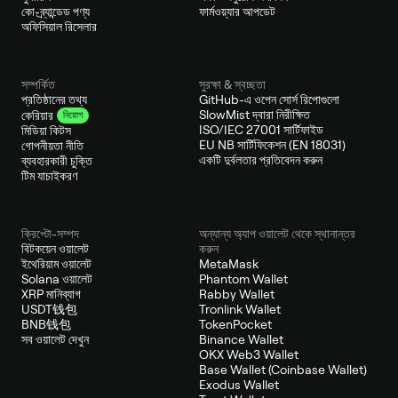
কো-ব্র্যান্ডেড পণ্য
ফার্মওয়্যার আপডেট
অফিসিয়াল রিসেলার
সম্পর্কিত
সুরক্ষা & স্বচ্ছতা
প্রতিষ্ঠানের তথ্য
GitHub-এ ওপেন সোর্স রিপোগুলো
SlowMist দ্বারা নিরীক্ষিত
কেরিয়ার
নিয়োগ
ISO/IEC 27001 সার্টিফাইড
মিডিয়া কিটস
EU NB সার্টিফিকেশন (EN 18031)
গোপনীয়তা নীতি
একটি দুর্বলতার প্রতিবেদন করুন
ব্যবহারকারী চুক্তি
টিম যাচাইকরণ
ক্রিপ্টো-সম্পদ
অন্যান্য অ্যাপ ওয়ালেট থেকে স্থানান্তর
বিটকয়েন ওয়ালেট
করুন
ইথেরিয়াম ওয়ালেট
MetaMask
Solana ওয়ালেট
Phantom Wallet
XRP মানিব্যাগ
Rabby Wallet
USDT钱包
Tronlink Wallet
BNB钱包
TokenPocket
সব ওয়ালেট দেখুন
Binance Wallet
OKX Web3 Wallet
Base Wallet (Coinbase Wallet)
Exodus Wallet