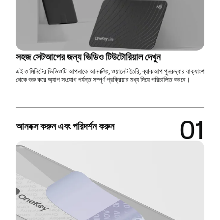
সহজ সেটআপের জন্য ভিডিও টিউটোরিয়াল দেখুন
এই ৩ মিনিটের ভিডিওটি আপনাকে আনবক্সিং, ওয়ালেট তৈরি, ব্যাকআপ পুনরুদ্ধার বাক্যাংশ
থেকে শুরু করে অ্যাপ সংযোগ পর্যন্ত সম্পূর্ণ প্রক্রিয়ার মধ্য দিয়ে পরিচালিত করবে।
01
আনবক্স করুন এবং পরিদর্শন করুন