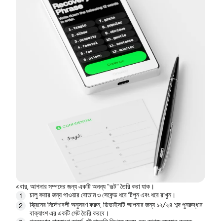
এবার, আপনার সম্পদের জন্য একটি অনন্য "ভল্ট" তৈরি করা যাক।
চালু করার জন্য
পাওয়ার বোতাম
৩ সেকেন্ড ধরে টিপুন এবং ধরে রাখুন।
1
স্ক্রিনের নির্দেশাবলী অনুসরণ করুন, ডিভাইসটি আপনার জন্য
১২/২৪ শব্দ পুনরুদ্ধার
2
বাক্যাংশ
এর একটি সেট তৈরি করবে।