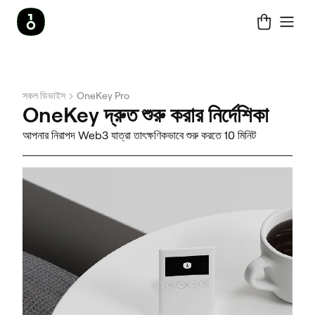
সকল ডিভাইস
OneKey Pro
OneKey দ্রুত শুরু করার নির্দেশিকা
আপনার নিরাপদ Web3 যাত্রা তাৎক্ষণিকভাবে শুরু করতে 10 মিনিট