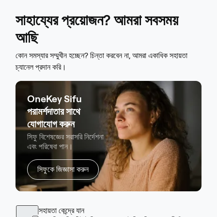
সাহায্যের প্রয়োজন? আমরা সবসময়
আছি
কোন সমস্যার সম্মুখীন হচ্ছেন? চিন্তা করবেন না, আমরা একাধিক সহায়তা
চ্যানেল প্রদান করি।
OneKey Sifu
পরামর্শদাতার সাথে
যোগাযোগ করুন
সিফু বিশেষজ্ঞের সরাসরি নির্দেশনা
এবং পরিষেবা পান।
সিফুকে জিজ্ঞাসা করুন
সহায়তা কেন্দ্রে যান