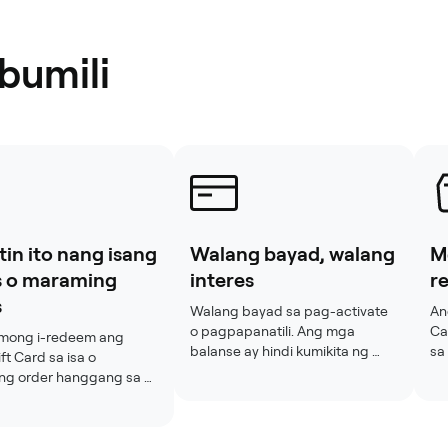
bumili
in ito nang isang
Walang bayad, walang
M
s o maraming
interes
r
s
Walang bayad sa pag-activate 
An
o pagpapanatili. Ang mga 
Ca
mong i-redeem ang 
balanse ay hindi kumikita ng 
sa
ft Card sa isa o 
interes.
pro
g order hanggang sa 
an
zero ang balanse. Kung 
ay
itirang halaga 
Gi
pos ng checkout, 