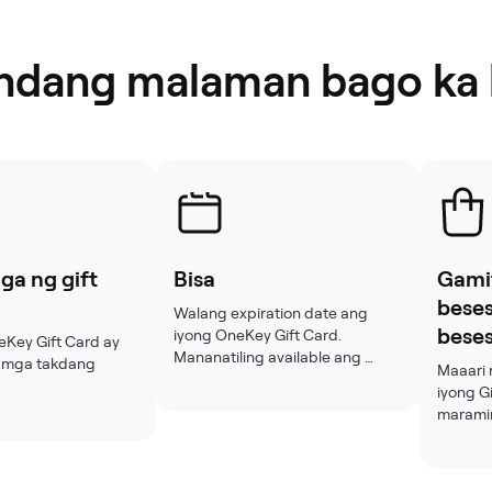
dang malaman bago ka 
ga ng gift
Bisa
Gamit
bese
Walang expiration date ang 
bese
iyong OneKey Gift Card. 
ey Gift Card ay 
Mananatiling available ang 
a mga takdang 
Maaari 
balanse hanggang sa tuluyan 
iyong Gi
itong magamit, maliban na lang 
 

maramin
kung may ibang iniaatas ang 
angkalahatang 
maging 
lokal na batas.
bawa, $50, $100), o 

may nat
lagang halos 
pagkata