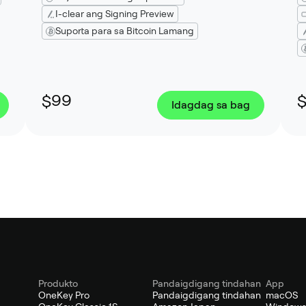
I-clear ang Signing Preview
Suporta para sa Bitcoin Lamang
$99
Idagdag sa bag
Produkto
Pandaigdigang tindahan
App
OneKey Pro
Pandaigdigang tindahan
macOS