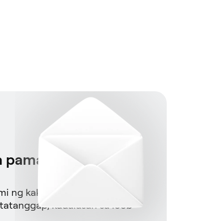
sa pamamagitan ng
i ng kakaibang gift card code
g tatanggap, kadalasan sa loob