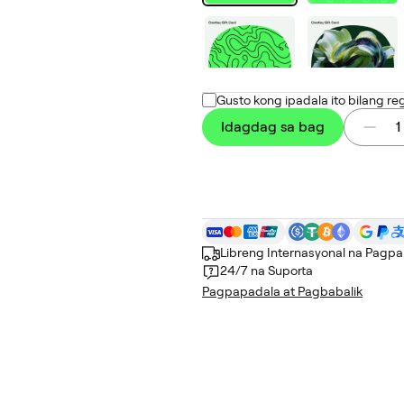
Gusto kong ipadala ito bilang re
Idagdag sa bag
1
Libreng Internasyonal na Pagp
24/7 na Suporta
Pagpapadala at Pagbabalik