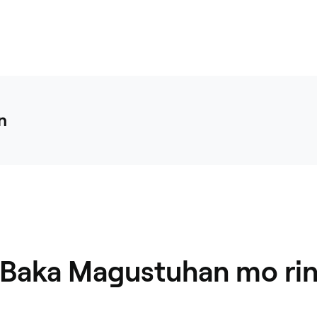
presyo ng isang 
mananati
a produktong 
magaga
ay maaaring 
yong tatanggap ang 
irektang umorder 
g iyon. Kung ang 
aga ng huling 
n
a ang buwis, 
, o mga diskwento) 
s kaysa sa balanse 
ari na lamang 
an ang pagkakaiba 
ang paraan ng 
.
Baka Magustuhan mo ri