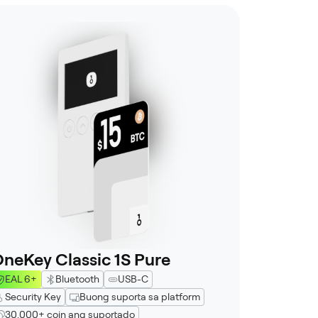
neKey Classic 1S Pure
EAL 6+
Bluetooth
USB-C
Security Key
Buong suporta sa platform
30,000+ coin ang suportado