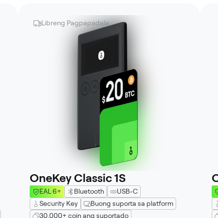
Libreng Pagpapadala
OneKey Classic 1S
O
EAL 6+
Bluetooth
USB-C
Security Key
Buong suporta sa platform
30,000+ coin ang suportado