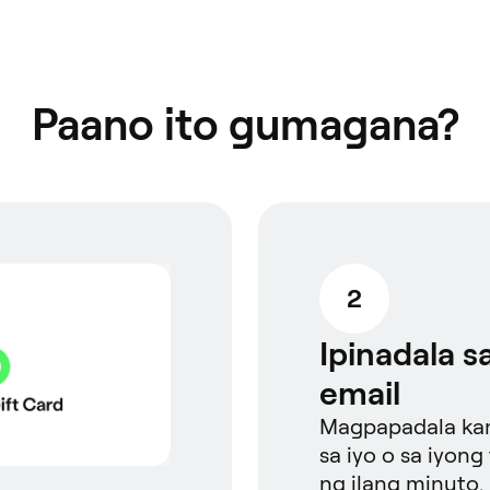
Paano ito gumagana?
2
Ipinadala 
email
hin ang checkout
Magpapadala kam
sa iyo o sa iyon
ng ilang minuto.