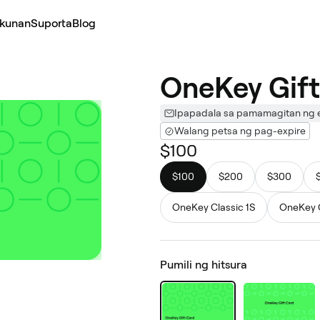
kunan
Suporta
Blog
OneKey Gift
Ipapadala sa pamamagitan ng e
Walang petsa ng pag-expire
$100
$100
$200
$300
OneKey Classic 1S
OneKey C
Pumili ng hitsura