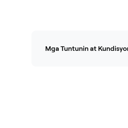
kinakailangan ng batas.
katumbas ng 
partikular n
OneKey. 

 Pagkatapos 
gamitin ng i
card upang d
ng produkton
kabuuang hal
Mga Tuntunin at Kundisyo
order (kasam
pagpapadala
ay mas mataa
ng card, maa
nilang bayar
gamit ang ib
pagbabayad