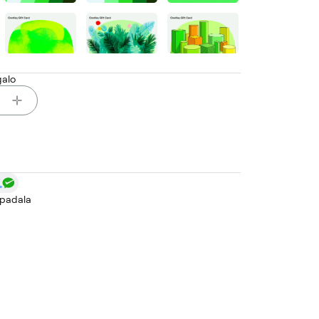
galo
apadala