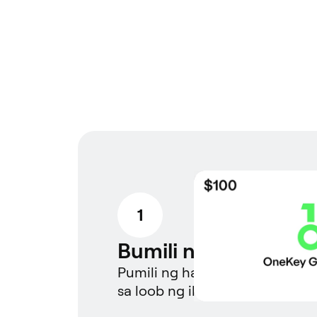
1
Bumili ng gift card
Pumili ng halaga at kumpletu
sa loob ng ilang segundo.