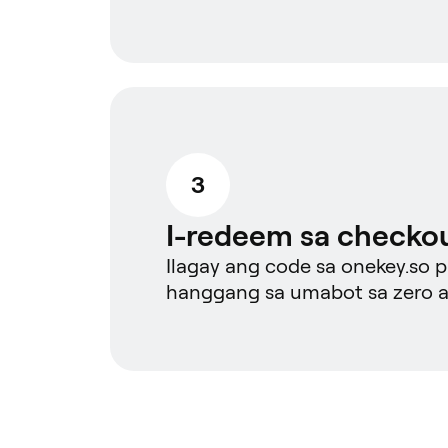
3
I-redeem sa checko
Ilagay ang code sa onekey.so
hanggang sa umabot sa zero a