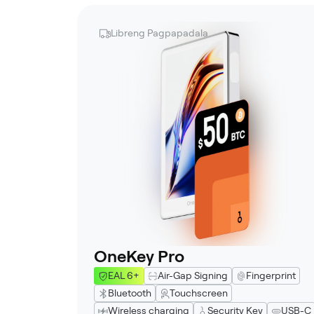
Libreng Pagpapadala
OneKey Pro
EAL 6+
Air-Gap Signing
Fingerprint
Bluetooth
Touchscreen
Wireless charging
Security Key
USB-C