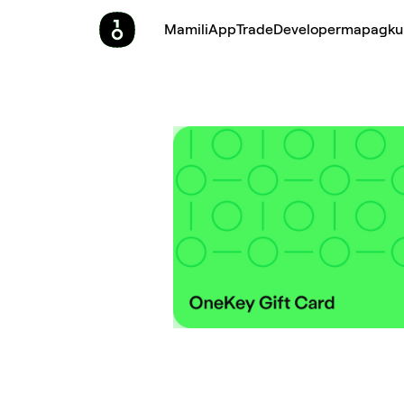
Mamili
App
Trade
Developer
mapagku