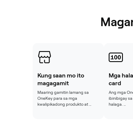
Magan
Kung saan mo ito
Mga hala
magagamit
card
Maaring gamitin lamang sa 
Ang mga OneK
OneKey para sa mga 
ibinibigay s
kwalipikadong produkto at 
halaga. 

serbisyo ng OneKey. Hindi ito 
 Maaari kang:
maaaring gamitin para bumili ng 
 pumili ng p
iba pang gift card o ipagpalit ng 
halaga (halim
pera, maliban kung 
 pumili ng ha