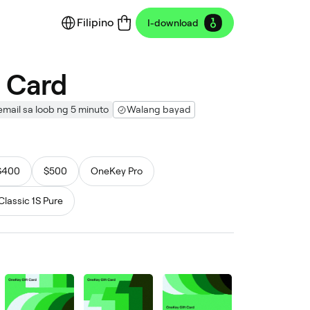
Filipino
I-download
 Card
mail sa loob ng 5 minuto
Walang bayad
$400
$500
OneKey Pro
lassic 1S Pure