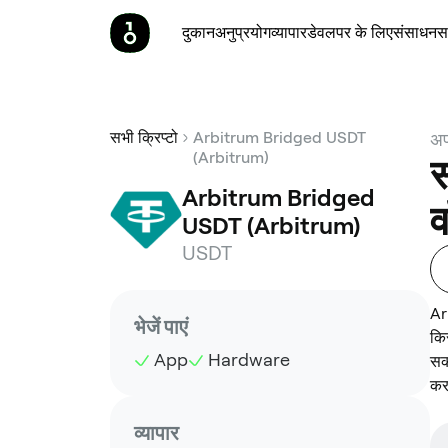
दुकान
अनुप्रयोग
व्यापार
डेवलपर के लिए
संसाधन
स
सभी क्रिप्टो
Arbitrum Bridged USDT
अप
(Arbitrum)
स
Arbitrum Bridged 
व
USDT (Arbitrum)
USDT
Ar
भेजें पाएं
कि
App
Hardware
सक
कर
व्यापार