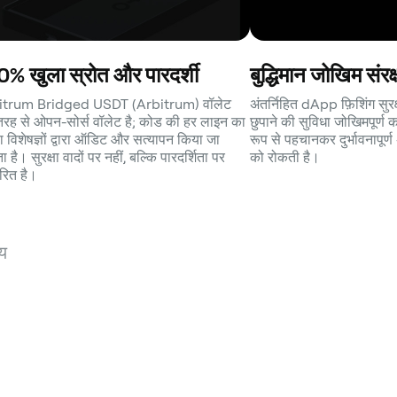
% खुला स्रोत और पारदर्शी
बुद्धिमान जोखिम संरक
itrum Bridged USDT (Arbitrum) वॉलेट
अंतर्निहित dApp फ़िशिंग सुर
 तरह से ओपन-सोर्स वॉलेट है; कोड की हर लाइन का
छुपाने की सुविधा जोखिमपूर्ण क
्षा विशेषज्ञों द्वारा ऑडिट और सत्यापन किया जा
रूप से पहचानकर दुर्भावनापूर्
है। सुरक्षा वादों पर नहीं, बल्कि पारदर्शिता पर
को रोकती है।
ित है।
य