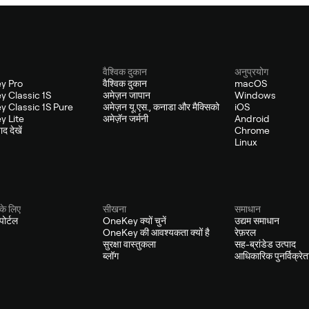
वैश्विक दुकान
अनुप्रयोग
y Pro
वैश्विक दुकान
macOS
 Classic 1S
अमेज़न जापान
Windows
 Classic 1S Pure
अमेज़न यू.एस., कनाडा और मैक्सिको
iOS
 Lite
अमेज़ॅन जर्मनी
Android
द देखें
Chrome
Linux
के लिए
सीखना
समाधान
ोर्टल
OneKey क्यों चुनें
उद्यम समाधान
OneKey की आवश्यकता क्यों है
रेफ़रल
सुरक्षा वास्तुकला
सह-ब्रांडेड उत्पाद
ब्लॉग
आधिकारिक पुनर्विक्रेत