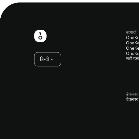
उत्पादों
फ़ुटबाल
OneKe
OneKey
OneKey
OneKey
हिन्दी
सभी उत्पा
डेवलपर 
डेवलपर प