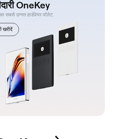
ीदारी OneKey
 का सबसे उन्नत हार्डवेयर वॉलेट.
 खरीदें