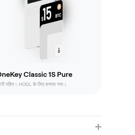
neKey Classic 1S Pure
ैटरी रहित। HODL के लिए बनाया गया।