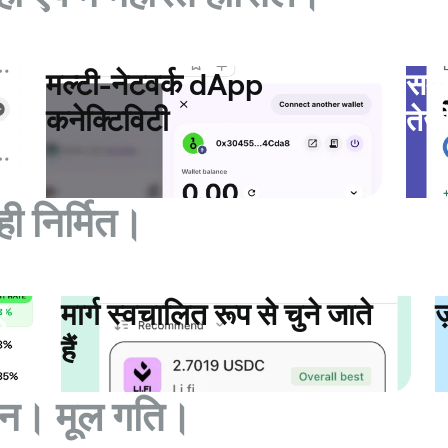
मल्टी-नेटवर्क dApp
समझ
कनेक्टिविटी
तेज
ही निर्मित।
ए
मार्ग स्वचालित रूप से चुने जाते
ज
हैं
ादन। मूल गति।