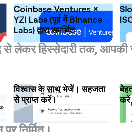
Coinbase Ventures ×
Slo
YZi Labs (पूर्व में Binance
ISO
Labs) द्वारा समर्थित
 से लेकर हिस्सेदारी तक, आपकी
विश्वास के साथ भेजें। सहजता
बेह
से प्राप्त करें।
करें
न पर निर्मित।