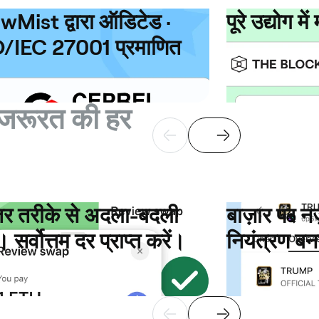
wMist द्वारा ऑडिटेड ·
पूरे उद्योग में
/IEC 27001 प्रमाणित
 जरूरत की हर
तर तरीके से अदला-बदली
बाज़ार पर न
। सर्वोत्तम दर प्राप्त करें।
नियंत्रण बन