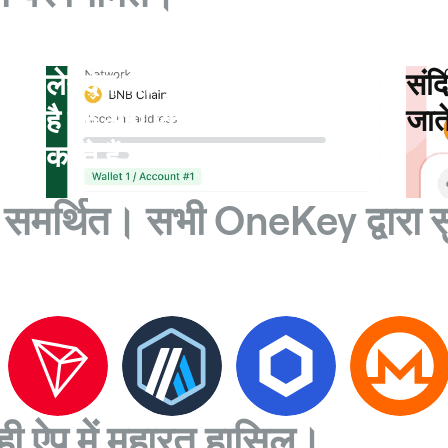
लेनदेन का पूर्वावलोकन दिखाता
संद
है कि आप किस पर हस्ताक्षर
जाते 
करते हैं
समर्थित। सभी OneKey द्वारा स
ही ऐप में महारत हासिल।