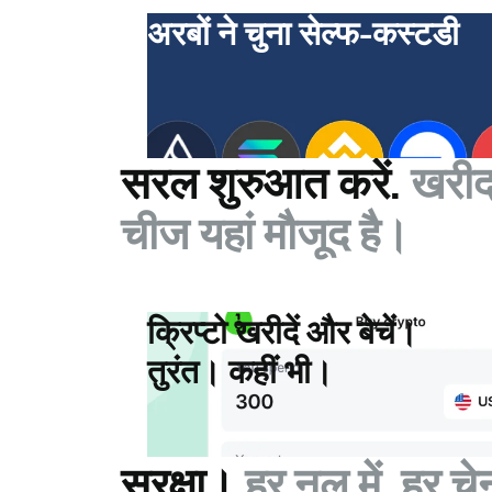
अरबों ने चुना सेल्फ-कस्टडी
सरल शुरुआत करें.
खरीद
चीज यहां मौजूद है।
क्रिप्टो खरीदें और बेचें।
तुरंत। कहीं भी।
सुरक्षा।
हर नल में, हर चे