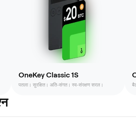
OneKey Classic 1S
O
पतला। सुरक्षित। अति-संगत। स्व-संरक्षण सरल।
ब
्न