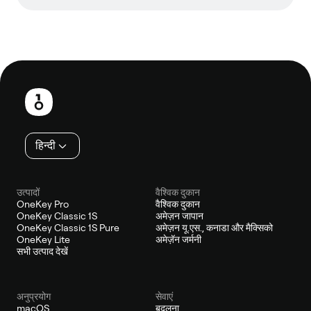
फ़ुटबाल
हिन्दी
उत्पादों
वैश्विक दुकान
OneKey Pro
वैश्विक दुकान
OneKey Classic 1S
अमेज़न जापान
OneKey Classic 1S Pure
अमेज़न यू.एस., कनाडा और मैक्सिको
OneKey Lite
अमेज़ॅन जर्मनी
सभी उत्पाद देखें
अनुप्रयोग
सेवाएं
macOS
बदलना