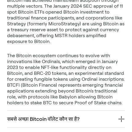
Bitcoin has achieved mainstream adoption through
multiple vectors. The January 2024 SEC approval of 11
spot Bitcoin ETFs opened Bitcoin investment to
traditional finance participants, and corporations like
Strategy (formerly MicroStrategy) are using Bitcoin as
a treasury reserve asset to protect against currency
debasement, offering MSTR holders amplified
The Bitcoin ecosystem continues to evolve with
innovations like Ordinals, which emerged in January
2023 to enable NFT-like functionality directly on
Bitcoin, and BRC-20 tokens, an experimental standard
for creating fungible tokens using Ordinal inscriptions.
BTCFi (Bitcoin Finance) represents emerging financial
applications extending beyond Bitcoin's traditional
role, with protocols like Babylon allowing Bitcoin
holders to stake BTC to secure Proof of Stake chains.
सबसे अच्छा Bitcoin वॉलेट कौन सा है?