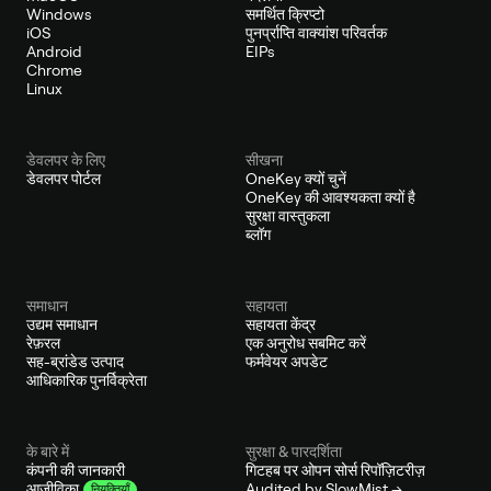
Windows
समर्थित क्रिप्टो
iOS
पुनर्प्राप्ति वाक्यांश परिवर्तक
Android
EIPs
Chrome
Linux
डेवलपर के लिए
सीखना
डेवलपर पोर्टल
OneKey क्यों चुनें
OneKey की आवश्यकता क्यों है
सुरक्षा वास्तुकला
ब्लॉग
समाधान
सहायता
उद्यम समाधान
सहायता केंद्र
रेफ़रल
एक अनुरोध सबमिट करें
सह-ब्रांडेड उत्पाद
फर्मवेयर अपडेट
आधिकारिक पुनर्विक्रेता
के बारे में
सुरक्षा & पारदर्शिता
कंपनी की जानकारी
गिटहब पर ओपन सोर्स रिपॉज़िटरीज़
Audited by SlowMist →
आजीविका
नियुक्तियाँ