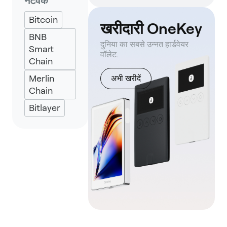
नेटवर्क
Bitcoin
खरीदारी OneKey
BNB
दुनिया का सबसे उन्नत हार्डवेयर
Smart
वॉलेट.
Chain
Merlin
अभी खरीदें
Chain
Bitlayer