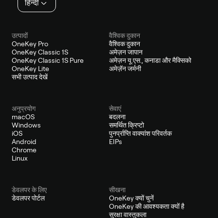
हिन्दी
उत्पादों
वैश्विक दुकान
OneKey Pro
वैश्विक दुकान
OneKey Classic 1S
अमेज़न जापान
OneKey Classic 1S Pure
अमेज़न यू.एस., कनाडा और मैक्सिको
OneKey Lite
अमेज़ॅन जर्मनी
सभी उत्पाद देखें
अनुप्रयोग
सेवाएं
macOS
बदलना
Windows
समर्थित क्रिप्टो
iOS
पुनर्प्राप्ति वाक्यांश परिवर्तक
Android
EIPs
Chrome
Linux
डेवलपर के लिए
सीखना
डेवलपर पोर्टल
OneKey क्यों चुनें
OneKey की आवश्यकता क्यों है
सुरक्षा वास्तुकला