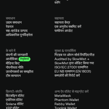
ब्लॉग
समाधान
सहायता
उद्यम समाधान
सहायता केंद्र
रेफ़रल
एक अनुरोध सबमिट करें
सह-ब्रांडेड उत्पाद
फर्मवेयर अपडेट
आधिकारिक पुनर्विक्रेता
के बारे में
सुरक्षा & पारदर्शिता
कंपनी की जानकारी
गिटहब पर ओपन सोर्स रिपॉज़िटरीज़
Audited by SlowMist →
आजीविका
नियुक्तियाँ
SlowMist द्वारा ऑडिट किया गया
मीडिया किट
ISO/IEC 27001 प्रमाणित
गोपनीयता नीति
EU NB प्रमाणन (EN 18031)
उपयोगकर्ता का समझौता
कमज़ोरी की रिपोर्ट करें
टीम सत्यापन
क्रिप्टो-संपत्ति
अन्य ऐप वॉलेट से माइग्रेट करें
बिटकॉइन वॉलेट
MetaMask
एथेरियम वॉलेट
Phantom Wallet
Solana वॉलेट
Rabby Wallet
XRP वॉलेट
Tronlink Wallet