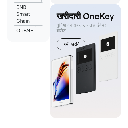
UniSat
BNB
Smart
खरीदारी OneKey
Chain
दुनिया का सबसे उन्नत हार्डवेयर
OpBNB
वॉलेट.
अभी खरीदें