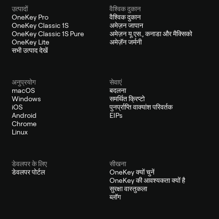
उत्पादों
वैश्विक दुकान
OneKey Pro
वैश्विक दुकान
OneKey Classic 1S
अमेज़न जापान
OneKey Classic 1S Pure
अमेज़न यू.एस., कनाडा और मैक्सिको
OneKey Lite
अमेज़ॅन जर्मनी
सभी उत्पाद देखें
अनुप्रयोग
सेवाएं
macOS
बदलना
Windows
समर्थित क्रिप्टो
iOS
पुनर्प्राप्ति वाक्यांश परिवर्तक
Android
EIPs
Chrome
Linux
डेवलपर के लिए
सीखना
डेवलपर पोर्टल
OneKey क्यों चुनें
OneKey की आवश्यकता क्यों है
सुरक्षा वास्तुकला
ब्लॉग