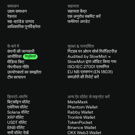
समाधान
सहायता
उद्यम समाधान
सहायता केंद्र
रेफ़रल
एक अनुरोध सबमिट करें
सह-ब्रांडेड उत्पाद
फर्मवेयर अपडेट
आधिकारिक पुनर्विक्रेता
के बारे में
सुरक्षा & पारदर्शिता
कंपनी की जानकारी
गिटहब पर ओपन सोर्स रिपॉज़िटरीज़
Audited by SlowMist →
आजीविका
नियुक्तियाँ
SlowMist द्वारा ऑडिट किया गया
मीडिया किट
ISO/IEC 27001 प्रमाणित
गोपनीयता नीति
EU NB प्रमाणन (EN 18031)
उपयोगकर्ता का समझौता
कमज़ोरी की रिपोर्ट करें
टीम सत्यापन
क्रिप्टो-संपत्ति
अन्य ऐप वॉलेट से माइग्रेट करें
बिटकॉइन वॉलेट
MetaMask
एथेरियम वॉलेट
Phantom Wallet
Solana वॉलेट
Rabby Wallet
XRP वॉलेट
Tronlink Wallet
USDT वॉलेट
TokenPocket
BNB वॉलेट
Binance Wallet
सभी वॉलेट देखें
OKX Web3 Wallet