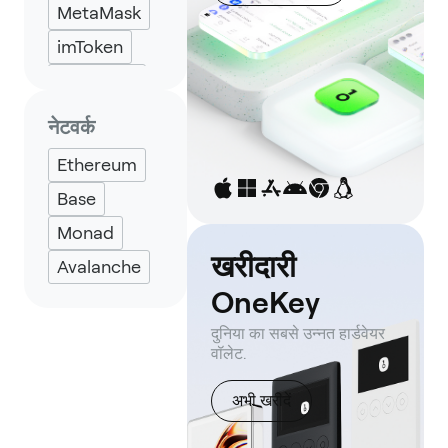
MetaMask
imToken
Backpack
Keplr
नेटवर्क
Eternl
Ethereum
Base
Monad
खरीदारी
Avalanche
OneKey
दुनिया का सबसे उन्नत हार्डवेयर
वॉलेट.
अभी खरीदें