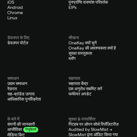
iOS
पुनर्प्राप्ति वाक्यांश परिवर्तक
Android
EIPs
Chrome
Linux
डेवलपर के लिए
सीखना
डेवलपर पोर्टल
OneKey क्यों चुनें
OneKey की आवश्यकता क्यों है
सुरक्षा वास्तुकला
ब्लॉग
समाधान
सहायता
उद्यम समाधान
सहायता केंद्र
रेफ़रल
एक अनुरोध सबमिट करें
सह-ब्रांडेड उत्पाद
फर्मवेयर अपडेट
आधिकारिक पुनर्विक्रेता
के बारे में
सुरक्षा & पारदर्शिता
कंपनी की जानकारी
गिटहब पर ओपन सोर्स रिपॉज़िटरीज़
Audited by SlowMist →
आजीविका
नियुक्तियाँ
SlowMist द्वारा ऑडिट किया गया
मीडिया किट