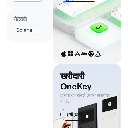
नेटवर्क
Solana
खरीदारी
OneKey
दुनिया का सबसे उन्नत हार्डवेयर
वॉलेट.
अभी खरीदें