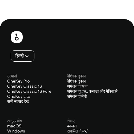
फ़ुटबाल
हिन्दी
उत्पादों
वैश्विक दुकान
OneKey Pro
वैश्विक दुकान
OneKey Classic 1S
अमेज़न जापान
OneKey Classic 1S Pure
अमेज़न यू.एस., कनाडा और मैक्सिको
OneKey Lite
अमेज़ॅन जर्मनी
सभी उत्पाद देखें
अनुप्रयोग
सेवाएं
macOS
बदलना
Windows
समर्थित क्रिप्टो