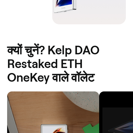
Scroll
X Layer
Optimism
Berachain
Manta
क्यों चुनें? Kelp DAO
Pacific
Restaked ETH
Plasma
Unichain
OneKey वाले वॉलेट