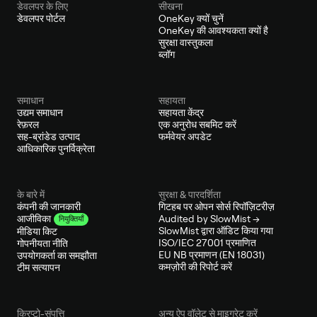
डेवलपर के लिए
सीखना
डेवलपर पोर्टल
OneKey क्यों चुनें
OneKey की आवश्यकता क्यों है
सुरक्षा वास्तुकला
ब्लॉग
समाधान
सहायता
उद्यम समाधान
सहायता केंद्र
रेफ़रल
एक अनुरोध सबमिट करें
सह-ब्रांडेड उत्पाद
फर्मवेयर अपडेट
आधिकारिक पुनर्विक्रेता
के बारे में
सुरक्षा & पारदर्शिता
कंपनी की जानकारी
गिटहब पर ओपन सोर्स रिपॉज़िटरीज़
Audited by SlowMist →
आजीविका
नियुक्तियाँ
SlowMist द्वारा ऑडिट किया गया
मीडिया किट
ISO/IEC 27001 प्रमाणित
गोपनीयता नीति
EU NB प्रमाणन (EN 18031)
उपयोगकर्ता का समझौता
कमज़ोरी की रिपोर्ट करें
टीम सत्यापन
क्रिप्टो-संपत्ति
अन्य ऐप वॉलेट से माइग्रेट करें