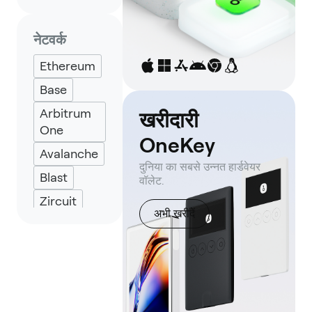
imToken
Backpack
नेटवर्क
Keplr
Ethereum
Eternl
Base
Arbitrum
खरीदारी
One
OneKey
Avalanche
दुनिया का सबसे उन्नत हार्डवेयर
Blast
वॉलेट.
Zircuit
अभी खरीदें
Mantle
Sonic
Mode
Linea