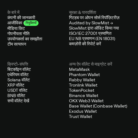
के बारे में
सुरक्षा & पारदर्शिता
कंपनी की जानकारी
गिटहब पर ओपन सोर्स रिपॉज़िटरीज़
Audited by SlowMist →
आजीविका
नियुक्तियाँ
SlowMist द्वारा ऑडिट किया गया
मीडिया किट
ISO/IEC 27001 प्रमाणित
गोपनीयता नीति
EU NB प्रमाणन (EN 18031)
उपयोगकर्ता का समझौता
कमज़ोरी की रिपोर्ट करें
टीम सत्यापन
क्रिप्टो-संपत्ति
अन्य ऐप वॉलेट से माइग्रेट करें
बिटकॉइन वॉलेट
MetaMask
एथेरियम वॉलेट
Phantom Wallet
Solana वॉलेट
Rabby Wallet
XRP वॉलेट
Tronlink Wallet
USDT वॉलेट
TokenPocket
BNB वॉलेट
Binance Wallet
सभी वॉलेट देखें
OKX Web3 Wallet
Base Wallet (Coinbase Wallet)
Exodus Wallet
Trust Wallet