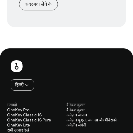
सदस्यता लेने के
फ़ुटबाल
हिन्दी
उत्पादों
वैश्विक दुकान
OneKey Pro
वैश्विक दुकान
OneKey Classic 1S
अमेज़न जापान
OneKey Classic 1S Pure
अमेज़न यू.एस., कनाडा और मैक्सिको
OneKey Lite
अमेज़ॅन जर्मनी
सभी उत्पाद देखें