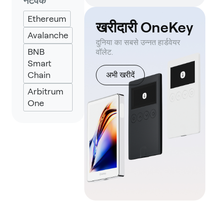
नेटवर्क
Backpack
Ethereum
Keplr
खरीदारी OneKey
Avalanche
Eternl
दुनिया का सबसे उन्नत हार्डवेयर
BNB
वॉलेट.
UniSat
Smart
Chain
अभी खरीदें
Arbitrum
One