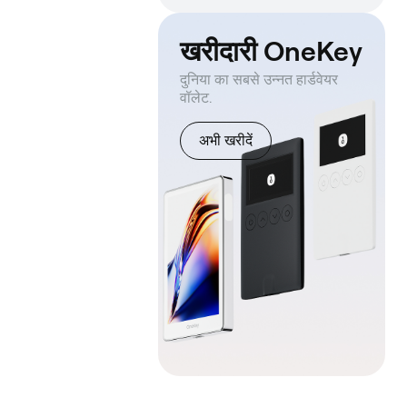
खरीदारी OneKey
दुनिया का सबसे उन्नत हार्डवेयर
वॉलेट.
अभी खरीदें