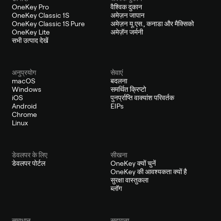
OneKey Pro
वैश्विक दुकान
OneKey Classic 1S
अमेज़न जापान
OneKey Classic 1S Pure
अमेज़न यू.एस., कनाडा और मैक्सिको
OneKey Lite
अमेज़ॅन जर्मनी
सभी उत्पाद देखें
अनुप्रयोग
सेवाएं
macOS
बदलना
Windows
समर्थित क्रिप्टो
iOS
पुनर्प्राप्ति वाक्यांश परिवर्तक
Android
EIPs
Chrome
Linux
डेवलपर के लिए
सीखना
डेवलपर पोर्टल
OneKey क्यों चुनें
OneKey की आवश्यकता क्यों है
सुरक्षा वास्तुकला
ब्लॉग
समाधान
सहायता