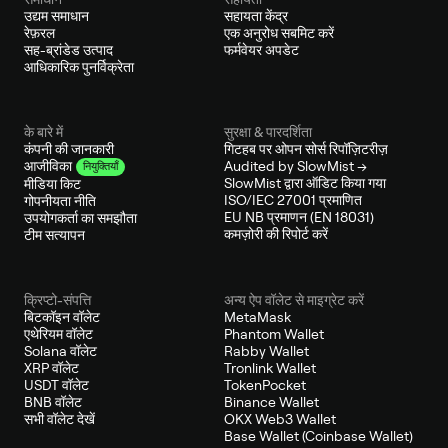
उद्यम समाधान
सहायता केंद्र
रेफ़रल
एक अनुरोध सबमिट करें
सह-ब्रांडेड उत्पाद
फर्मवेयर अपडेट
आधिकारिक पुनर्विक्रेता
के बारे में
सुरक्षा & पारदर्शिता
कंपनी की जानकारी
गिटहब पर ओपन सोर्स रिपॉज़िटरीज़
Audited by SlowMist →
आजीविका
नियुक्तियाँ
SlowMist द्वारा ऑडिट किया गया
मीडिया किट
ISO/IEC 27001 प्रमाणित
गोपनीयता नीति
EU NB प्रमाणन (EN 18031)
उपयोगकर्ता का समझौता
कमज़ोरी की रिपोर्ट करें
टीम सत्यापन
क्रिप्टो-संपत्ति
अन्य ऐप वॉलेट से माइग्रेट करें
बिटकॉइन वॉलेट
MetaMask
एथेरियम वॉलेट
Phantom Wallet
Solana वॉलेट
Rabby Wallet
XRP वॉलेट
Tronlink Wallet
USDT वॉलेट
TokenPocket
BNB वॉलेट
Binance Wallet
सभी वॉलेट देखें
OKX Web3 Wallet
Base Wallet (Coinbase Wallet)