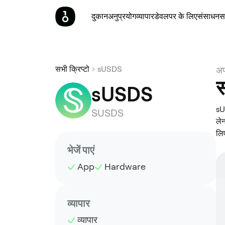
दुकान
अनुप्रयोग
व्यापार
डेवलपर के लिए
संसाधन
स
सभी क्रिप्टो
sUSDS
अप
स
sUSDS
sU
SUSDS
ले
लि
भेजें पाएं
App
Hardware
व्यापार
व्यापार