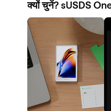
क्यों चुनें? sUSDS On