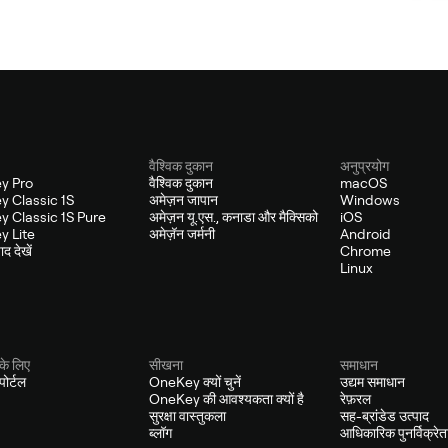
वैश्विक दुकान
अनुप्रयोग
y Pro
वैश्विक दुकान
macOS
 Classic 1S
अमेज़न जापान
Windows
 Classic 1S Pure
अमेज़न यू.एस., कनाडा और मैक्सिको
iOS
 Lite
अमेज़ॅन जर्मनी
Android
द देखें
Chrome
Linux
के लिए
सीखना
समाधान
ोर्टल
OneKey क्यों चुनें
उद्यम समाधान
OneKey की आवश्यकता क्यों है
रेफ़रल
सुरक्षा वास्तुकला
सह-ब्रांडेड उत्पाद
ब्लॉग
आधिकारिक पुनर्विक्रेत