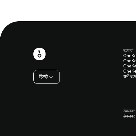
उत्पादों
फ़ुटबाल
OneKe
OneKey
OneKey
OneKey
हिन्दी
सभी उत्पा
डेवलपर 
डेवलपर प