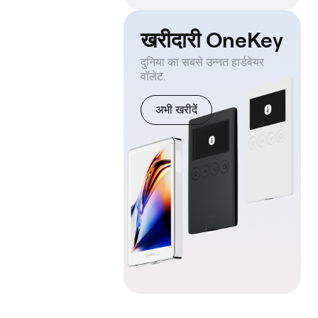
खरीदारी OneKey
दुनिया का सबसे उन्नत हार्डवेयर
वॉलेट.
अभी खरीदें