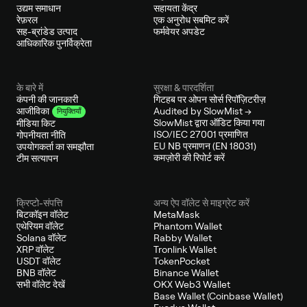
उद्यम समाधान
सहायता केंद्र
रेफ़रल
एक अनुरोध सबमिट करें
सह-ब्रांडेड उत्पाद
फर्मवेयर अपडेट
आधिकारिक पुनर्विक्रेता
के बारे में
सुरक्षा & पारदर्शिता
कंपनी की जानकारी
गिटहब पर ओपन सोर्स रिपॉज़िटरीज़
Audited by SlowMist →
आजीविका
नियुक्तियाँ
SlowMist द्वारा ऑडिट किया गया
मीडिया किट
ISO/IEC 27001 प्रमाणित
गोपनीयता नीति
EU NB प्रमाणन (EN 18031)
उपयोगकर्ता का समझौता
कमज़ोरी की रिपोर्ट करें
टीम सत्यापन
क्रिप्टो-संपत्ति
अन्य ऐप वॉलेट से माइग्रेट करें
बिटकॉइन वॉलेट
MetaMask
एथेरियम वॉलेट
Phantom Wallet
Solana वॉलेट
Rabby Wallet
XRP वॉलेट
Tronlink Wallet
USDT वॉलेट
TokenPocket
BNB वॉलेट
Binance Wallet
सभी वॉलेट देखें
OKX Web3 Wallet
Base Wallet (Coinbase Wallet)