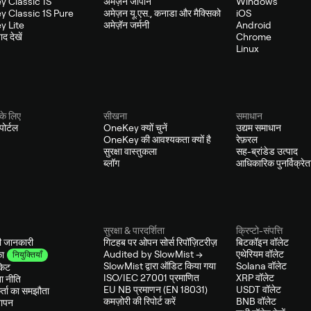
 Classic 1S
अमेज़न जापान
Windows
 Classic 1S Pure
अमेज़न यू.एस., कनाडा और मैक्सिको
iOS
 Lite
अमेज़ॅन जर्मनी
Android
द देखें
Chrome
Linux
के लिए
सीखना
समाधान
ोर्टल
OneKey क्यों चुनें
उद्यम समाधान
OneKey की आवश्यकता क्यों है
रेफ़रल
सुरक्षा वास्तुकला
सह-ब्रांडेड उत्पाद
ब्लॉग
आधिकारिक पुनर्विक्रेत
सुरक्षा & पारदर्शिता
क्रिप्टो-संपत्ति
ी जानकारी
गिटहब पर ओपन सोर्स रिपॉज़िटरीज़
बिटकॉइन वॉलेट
Audited by SlowMist →
एथेरियम वॉलेट
ा
नियुक्तियाँ
SlowMist द्वारा ऑडिट किया गया
Solana वॉलेट
किट
ISO/IEC 27001 प्रमाणित
XRP वॉलेट
ा नीति
EU NB प्रमाणन (EN 18031)
USDT वॉलेट
्ता का समझौता
कमज़ोरी की रिपोर्ट करें
BNB वॉलेट
यापन