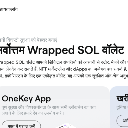
हायता
ब्लॉग
नी क्रिप्टो सुरक्षा को बेहतर बनाएं
र्वोत्तम Wrapped SOL वॉलेट
apped SOL वॉलेट आपको डिजिटल संपत्तियों को आसानी से स्टोर, भेजने और प्
कन लेनदेन कर सकते हैं, NFT मार्केटप्लेस और dApps का अन्वेषण कर सकते 
L इकोसिस्टम के लिए एक एकीकृत वॉलेट, यह आपको एक सुरक्षित ऑन-चेन अनुभ
OneKey App
खर
पूर्ण सुरक्षा और विश्वसनीयता के साथ सभी ब्लॉकचेन का पता
दुनिया
लगाने के लिए हमारे ऐप का उपयोग करें।
अभी
मुफ़्त में प्राप्त करें