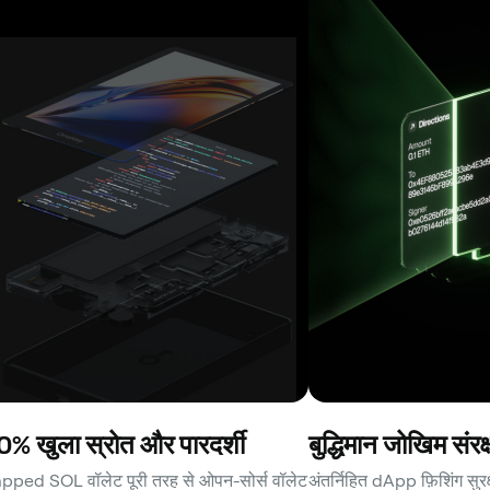
% खुला स्रोत और पारदर्शी
बुद्धिमान जोखिम संरक
ped SOL वॉलेट पूरी तरह से ओपन-सोर्स वॉलेट
अंतर्निहित dApp फ़िशिंग सुर