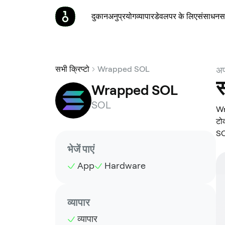
दुकान
अनुप्रयोग
व्यापार
डेवलपर के लिए
संसाधन
स
सभी क्रिप्टो
Wrapped SOL
अप
स
Wrapped SOL
SOL
Wr
टो
SO
भेजें पाएं
App
Hardware
व्यापार
व्यापार