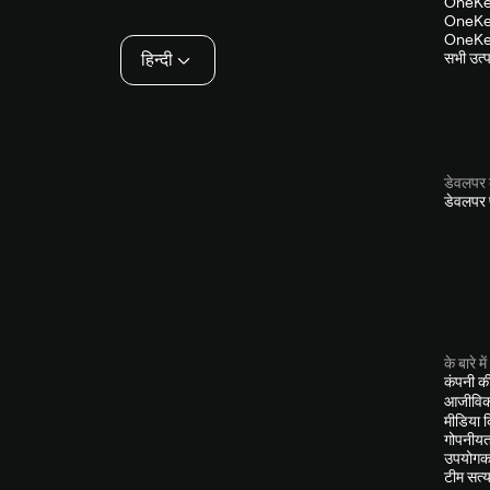
OneKey
OneKey
OneKey
हिन्दी
सभी उत्पा
डेवलपर 
डेवलपर प
के बारे में
कंपनी क
आजीविक
मीडिया 
गोपनीयत
उपयोगकर
टीम सत्