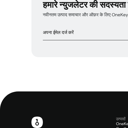
हमारे न्युजलेटर की सदस्यता प्
नवीनतम उत्पाद समाचार और ऑफ़र के लिए OneKey न्य
उत्पादों
फ़ुटबाल
OneKe