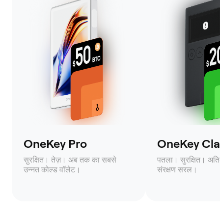
OneKey Pro
OneKey Clas
सुरक्षित। तेज़। अब तक का सबसे
पतला। सुरक्षित। अति
उन्नत कोल्ड वॉलेट।
संरक्षण सरल।