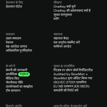
डेवलपर के लिए
सीखना
डेवलपर पोर्टल
OneKey क्यों चुनें
OneKey की आवश्यकता क्यों है
सुरक्षा वास्तुकला
ब्लॉग
समाधान
सहायता
उद्यम समाधान
सहायता केंद्र
रेफ़रल
एक अनुरोध सबमिट करें
सह-ब्रांडेड उत्पाद
फर्मवेयर अपडेट
आधिकारिक पुनर्विक्रेता
के बारे में
सुरक्षा & पारदर्शिता
कंपनी की जानकारी
गिटहब पर ओपन सोर्स रिपॉज़िटरीज़
Audited by SlowMist →
आजीविका
नियुक्तियाँ
SlowMist द्वारा ऑडिट किया गया
मीडिया किट
ISO/IEC 27001 प्रमाणित
गोपनीयता नीति
EU NB प्रमाणन (EN 18031)
उपयोगकर्ता का समझौता
कमज़ोरी की रिपोर्ट करें
टीम सत्यापन
क्रिप्टो-संपत्ति
अन्य ऐप वॉलेट से माइग्रेट करें