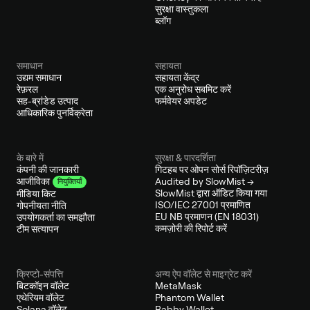
सुरक्षा वास्तुकला
ब्लॉग
समाधान
सहायता
उद्यम समाधान
सहायता केंद्र
रेफ़रल
एक अनुरोध सबमिट करें
सह-ब्रांडेड उत्पाद
फर्मवेयर अपडेट
आधिकारिक पुनर्विक्रेता
के बारे में
सुरक्षा & पारदर्शिता
कंपनी की जानकारी
गिटहब पर ओपन सोर्स रिपॉज़िटरीज़
Audited by SlowMist →
आजीविका
नियुक्तियाँ
SlowMist द्वारा ऑडिट किया गया
मीडिया किट
ISO/IEC 27001 प्रमाणित
गोपनीयता नीति
EU NB प्रमाणन (EN 18031)
उपयोगकर्ता का समझौता
कमज़ोरी की रिपोर्ट करें
टीम सत्यापन
क्रिप्टो-संपत्ति
अन्य ऐप वॉलेट से माइग्रेट करें
बिटकॉइन वॉलेट
MetaMask
एथेरियम वॉलेट
Phantom Wallet
Solana वॉलेट
Rabby Wallet