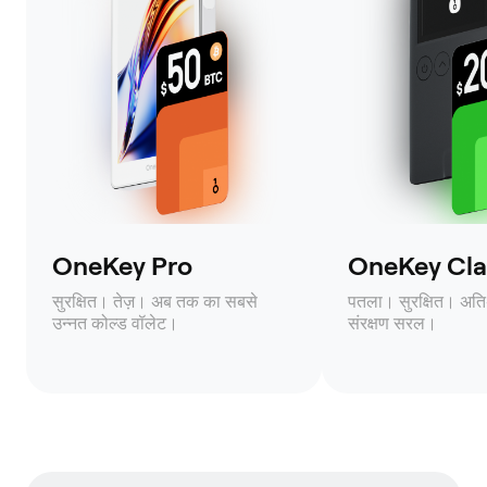
OneKey Pro
OneKey Clas
सुरक्षित। तेज़। अब तक का सबसे
पतला। सुरक्षित। अति
उन्नत कोल्ड वॉलेट।
संरक्षण सरल।