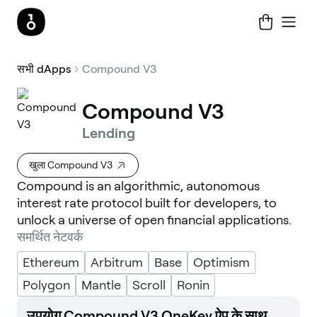
सभी dApps
Compound V3
Compound V3
Lending
खुला Compound V3
Compound is an algorithmic, autonomous
interest rate protocol built for developers, to
unlock a universe of open financial applications.
समर्थित नेटवर्क
Ethereum
Arbitrum
Base
Optimism
Polygon
Mantle
Scroll
Ronin
उपयोग Compound V3 OneKey ऐप के साथ