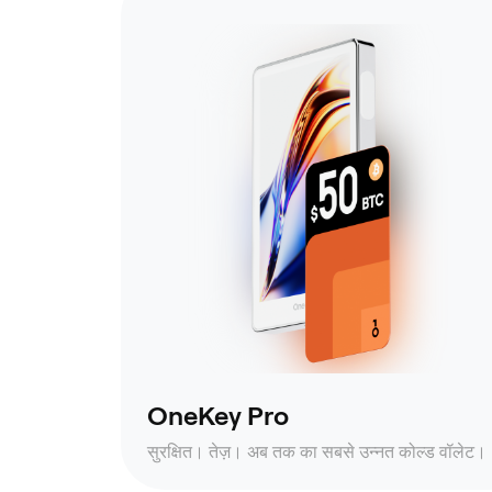
OneKey Pro
सुरक्षित। तेज़। अब तक का सबसे उन्नत कोल्ड वॉलेट।