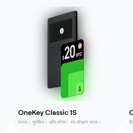
OneKey Classic 1S
O
पतला। सुरक्षित। अति-संगत। स्व-संरक्षण सरल।
ब