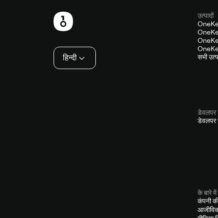
उत्पादों
फ़ुटबाल
OneKe
OneKey
OneKey
OneKey
हिन्दी
सभी उत्पा
डेवलपर 
डेवलपर प
के बारे में
कंपनी क
आजीविक