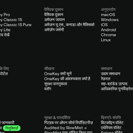
वैश्विक दुकान
अनुप्रयोग
y Pro
वैश्विक दुकान
macOS
 Classic 1S
अमेज़न जापान
Windows
 Classic 1S Pure
अमेज़न यू.एस., कनाडा और मैक्सिको
iOS
 Lite
अमेज़ॅन जर्मनी
Android
द देखें
Chrome
Linux
के लिए
सीखना
समाधान
ोर्टल
OneKey क्यों चुनें
उद्यम समाधान
OneKey की आवश्यकता क्यों है
रेफ़रल
सुरक्षा वास्तुकला
सह-ब्रांडेड उत्पाद
ब्लॉग
आधिकारिक पुनर्विक्रेत
सुरक्षा & पारदर्शिता
क्रिप्टो-संपत्ति
ी जानकारी
गिटहब पर ओपन सोर्स रिपॉज़िटरीज़
बिटकॉइन वॉलेट
Audited by SlowMist →
एथेरियम वॉलेट
ा
नियुक्तियाँ
SlowMist द्वारा ऑडिट किया गया
Solana वॉलेट