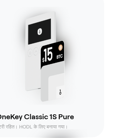
neKey Classic 1S Pure
ैटरी रहित। HODL के लिए बनाया गया।