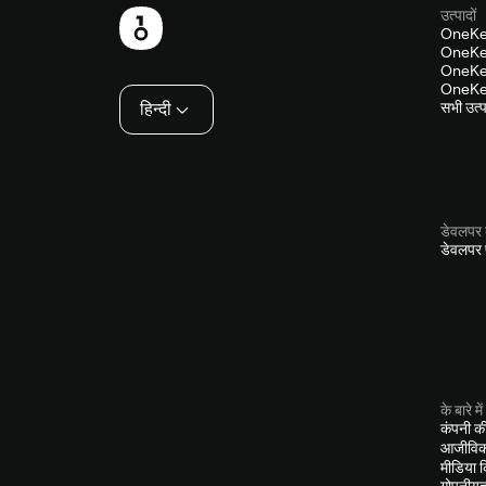
उत्पादों
फ़ुटबाल
OneKe
OneKey
OneKey
OneKey
हिन्दी
सभी उत्पा
डेवलपर 
डेवलपर प
के बारे में
कंपनी क
आजीविक
मीडिया 