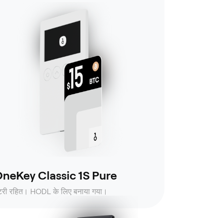
neKey Classic 1S Pure
ैटरी रहित। HODL के लिए बनाया गया।