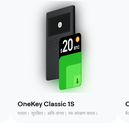
OneKey Classic 1S
O
पतला। सुरक्षित। अति-संगत। स्व-संरक्षण सरल।
ब