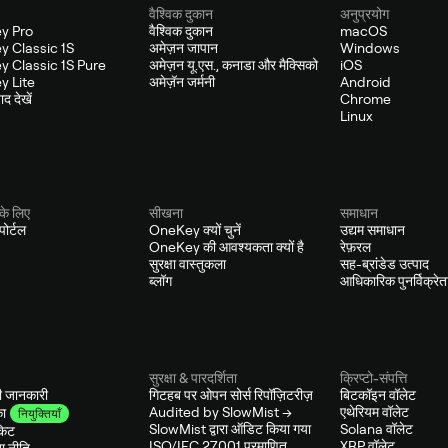
वैश्विक दुकान
अनुप्रयोग
y Pro
वैश्विक दुकान
macOS
 Classic 1S
अमेज़न जापान
Windows
 Classic 1S Pure
अमेज़न यू.एस., कनाडा और मैक्सिको
iOS
 Lite
अमेज़ॅन जर्मनी
Android
द देखें
Chrome
Linux
के लिए
सीखना
समाधान
ोर्टल
OneKey क्यों चुनें
उद्यम समाधान
OneKey की आवश्यकता क्यों है
रेफ़रल
सुरक्षा वास्तुकला
सह-ब्रांडेड उत्पाद
ब्लॉग
आधिकारिक पुनर्विक्रेत
सुरक्षा & पारदर्शिता
क्रिप्टो-संपत्ति
ी जानकारी
गिटहब पर ओपन सोर्स रिपॉज़िटरीज़
बिटकॉइन वॉलेट
Audited by SlowMist →
एथेरियम वॉलेट
ा
नियुक्तियाँ
SlowMist द्वारा ऑडिट किया गया
Solana वॉलेट
किट
ISO/IEC 27001 प्रमाणित
XRP वॉलेट