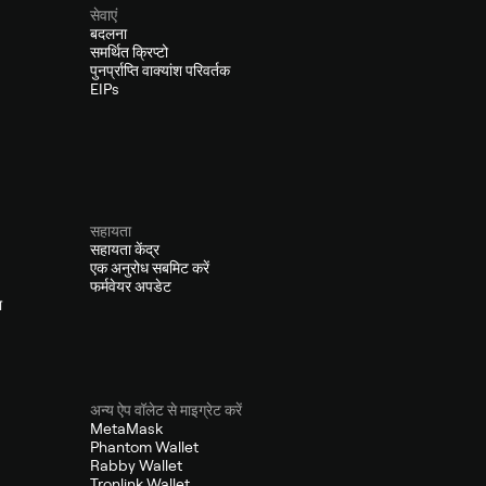
सेवाएं
बदलना
समर्थित क्रिप्टो
पुनर्प्राप्ति वाक्यांश परिवर्तक
EIPs
सहायता
सहायता केंद्र
एक अनुरोध सबमिट करें
फर्मवेयर अपडेट
ा
अन्य ऐप वॉलेट से माइग्रेट करें
MetaMask
Phantom Wallet
Rabby Wallet
Tronlink Wallet