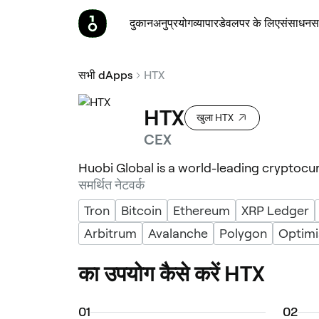
दुकान
अनुप्रयोग
व्यापार
डेवलपर के लिए
संसाधन
स
सभी dApps
HTX
HTX
खुला HTX
CEX
Huobi Global is a world-leading cryptocu
समर्थित नेटवर्क
Tron
Bitcoin
Ethereum
XRP Ledger
Arbitrum
Avalanche
Polygon
Optim
का उपयोग कैसे करें HTX
0
1
0
2