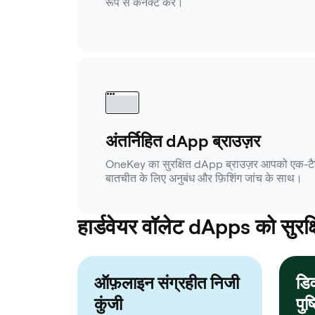
रूप से कनेक्ट करें।
अंतर्निहित dApp ब्राउज़र
OneKey का सुरक्षित dApp ब्राउज़र आपको एक-टैप ए
बातचीत के लिए अनुबंध और फ़िशिंग जांच के साथ।
हार्डवेयर वॉलेट dApps को सुरक्षित
ऑफ़लाइन संग्रहीत निजी
डि
कुंजी
पुष