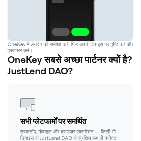
OneKey में लेनदेन की समीक्षा करें, फिर अपने डिवाइस पर पुष्टि करें और
हस्ताक्षर करें।
OneKey सबसे अच्छा पार्टनर क्यों है?
JustLend DAO?
सभी प्लेटफार्मों पर समर्थित
डेस्कटॉप, मोबाइल और ब्राउज़र एक्सटेंशन — किसी भी
डिवाइस से JustLend DAO से सुरक्षित रूप से कनेक्ट