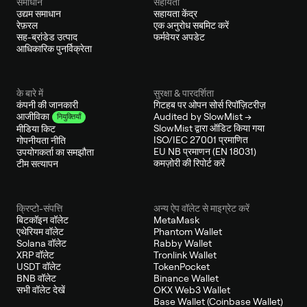
समाधान
सहायता
उद्यम समाधान
सहायता केंद्र
रेफ़रल
एक अनुरोध सबमिट करें
सह-ब्रांडेड उत्पाद
फर्मवेयर अपडेट
आधिकारिक पुनर्विक्रेता
के बारे में
सुरक्षा & पारदर्शिता
कंपनी की जानकारी
गिटहब पर ओपन सोर्स रिपॉज़िटरीज़
Audited by SlowMist →
आजीविका
नियुक्तियाँ
SlowMist द्वारा ऑडिट किया गया
मीडिया किट
ISO/IEC 27001 प्रमाणित
गोपनीयता नीति
EU NB प्रमाणन (EN 18031)
उपयोगकर्ता का समझौता
कमज़ोरी की रिपोर्ट करें
टीम सत्यापन
क्रिप्टो-संपत्ति
अन्य ऐप वॉलेट से माइग्रेट करें
बिटकॉइन वॉलेट
MetaMask
एथेरियम वॉलेट
Phantom Wallet
Solana वॉलेट
Rabby Wallet
XRP वॉलेट
Tronlink Wallet
USDT वॉलेट
TokenPocket
BNB वॉलेट
Binance Wallet
सभी वॉलेट देखें
OKX Web3 Wallet
Base Wallet (Coinbase Wallet)