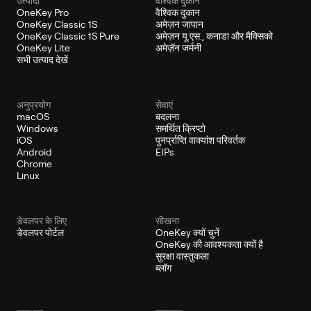
उत्पादों
वैश्विक दुकान
OneKey Pro
वैश्विक दुकान
OneKey Classic 1S
अमेज़न जापान
OneKey Classic 1S Pure
अमेज़न यू.एस., कनाडा और मैक्सिको
OneKey Lite
अमेज़ॅन जर्मनी
सभी उत्पाद देखें
अनुप्रयोग
सेवाएं
macOS
बदलना
Windows
समर्थित क्रिप्टो
iOS
पुनर्प्राप्ति वाक्यांश परिवर्तक
Android
EIPs
Chrome
Linux
डेवलपर के लिए
सीखना
डेवलपर पोर्टल
OneKey क्यों चुनें
OneKey की आवश्यकता क्यों है
सुरक्षा वास्तुकला
ब्लॉग