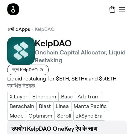
सभी dApps
KelpDAO
KelpDAO
Onchain Capital Allocator, Liquid
Restaking
खुला KelpDAO
Liquid restaking for $ETH, $ETHx and $stETH
समर्थित नेटवर्क
X Layer
Ethereum
Base
Arbitrum
Berachain
Blast
Linea
Manta Pacific
Mode
Optimism
Scroll
zkSync Era
उपयोग KelpDAO OneKey ऐप के साथ