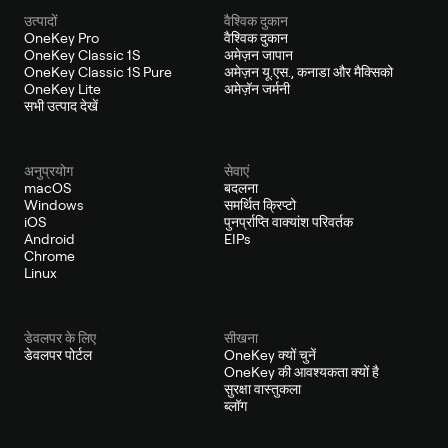
उत्पादों
वैश्विक दुकान
OneKey Pro
वैश्विक दुकान
OneKey Classic 1S
अमेज़न जापान
OneKey Classic 1S Pure
अमेज़न यू.एस., कनाडा और मैक्सिको
OneKey Lite
अमेज़ॅन जर्मनी
सभी उत्पाद देखें
अनुप्रयोग
सेवाएं
macOS
बदलना
Windows
समर्थित क्रिप्टो
iOS
पुनर्प्राप्ति वाक्यांश परिवर्तक
Android
EIPs
Chrome
Linux
डेवलपर के लिए
सीखना
डेवलपर पोर्टल
OneKey क्यों चुनें
OneKey की आवश्यकता क्यों है
सुरक्षा वास्तुकला
ब्लॉग