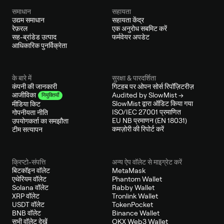
समाधान
सहायता
उद्यम समाधान
सहायता केंद्र
रेफ़रल
एक अनुरोध सबमिट करें
सह-ब्रांडेड उत्पाद
फर्मवेयर अपडेट
आधिकारिक पुनर्विक्रेता
के बारे में
सुरक्षा & पारदर्शिता
कंपनी की जानकारी
गिटहब पर ओपन सोर्स रिपॉज़िटरीज़
Audited by SlowMist →
आजीविका
नियुक्तियाँ
SlowMist द्वारा ऑडिट किया गया
मीडिया किट
ISO/IEC 27001 प्रमाणित
गोपनीयता नीति
EU NB प्रमाणन (EN 18031)
उपयोगकर्ता का समझौता
कमज़ोरी की रिपोर्ट करें
टीम सत्यापन
क्रिप्टो-संपत्ति
अन्य ऐप वॉलेट से माइग्रेट करें
बिटकॉइन वॉलेट
MetaMask
एथेरियम वॉलेट
Phantom Wallet
Solana वॉलेट
Rabby Wallet
XRP वॉलेट
Tronlink Wallet
USDT वॉलेट
TokenPocket
BNB वॉलेट
Binance Wallet
सभी वॉलेट देखें
OKX Web3 Wallet