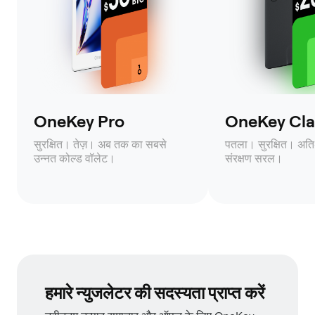
OneKey Pro
OneKey Clas
सुरक्षित। तेज़। अब तक का सबसे
पतला। सुरक्षित। अति
उन्नत कोल्ड वॉलेट।
संरक्षण सरल।
हमारे न्युजलेटर की सदस्यता प्राप्त करें