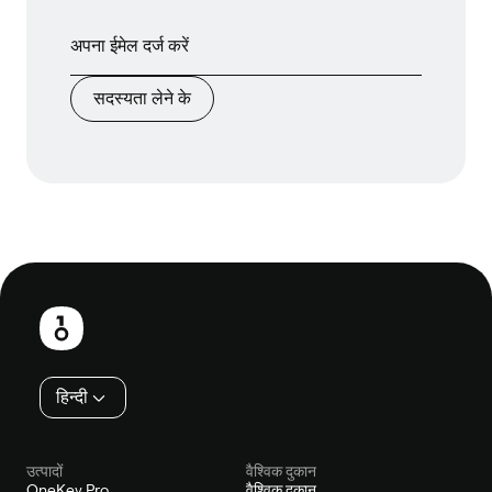
सदस्यता लेने के
फ़ुटबाल
हिन्दी
उत्पादों
वैश्विक दुकान
OneKey Pro
वैश्विक दुकान