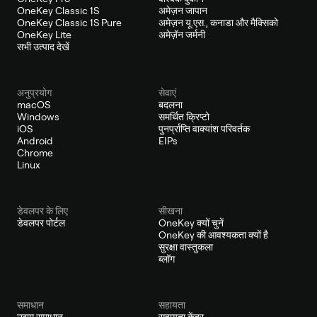
OneKey Classic 1S
अमेज़न जापान
OneKey Classic 1S Pure
अमेज़न यू.एस., कनाडा और मैक्सिको
OneKey Lite
अमेज़ॅन जर्मनी
सभी उत्पाद देखें
अनुप्रयोग
सेवाएं
macOS
बदलना
Windows
समर्थित क्रिप्टो
iOS
पुनर्प्राप्ति वाक्यांश परिवर्तक
Android
EIPs
Chrome
Linux
डेवलपर के लिए
सीखना
डेवलपर पोर्टल
OneKey क्यों चुनें
OneKey की आवश्यकता क्यों है
सुरक्षा वास्तुकला
ब्लॉग
समाधान
सहायता
उद्यम समाधान
सहायता केंद्र