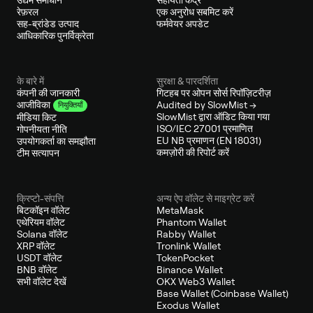
रेफ़रल
एक अनुरोध सबमिट करें
सह-ब्रांडेड उत्पाद
फर्मवेयर अपडेट
आधिकारिक पुनर्विक्रेता
के बारे में
सुरक्षा & पारदर्शिता
कंपनी की जानकारी
गिटहब पर ओपन सोर्स रिपॉज़िटरीज़
Audited by SlowMist →
आजीविका
नियुक्तियाँ
SlowMist द्वारा ऑडिट किया गया
मीडिया किट
ISO/IEC 27001 प्रमाणित
गोपनीयता नीति
EU NB प्रमाणन (EN 18031)
उपयोगकर्ता का समझौता
कमज़ोरी की रिपोर्ट करें
टीम सत्यापन
क्रिप्टो-संपत्ति
अन्य ऐप वॉलेट से माइग्रेट करें
बिटकॉइन वॉलेट
MetaMask
एथेरियम वॉलेट
Phantom Wallet
Solana वॉलेट
Rabby Wallet
XRP वॉलेट
Tronlink Wallet
USDT वॉलेट
TokenPocket
BNB वॉलेट
Binance Wallet
सभी वॉलेट देखें
OKX Web3 Wallet
Base Wallet (Coinbase Wallet)
Exodus Wallet