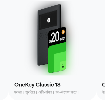
OneKey Classic 1S
O
पतला। सुरक्षित। अति-संगत। स्व-संरक्षण सरल।
ब