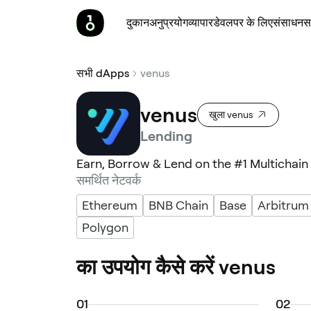
दुकान
अनुप्रयोग
व्यापार
डेवलपर के लिए
संसाधन
स
सभी dApps
venus
venus
खुला venus
Lending
Earn, Borrow & Lend on the #1 Multichai
समर्थित नेटवर्क
Ethereum
BNB Chain
Base
Arbitrum
Polygon
का उपयोग कैसे करें venus
0
1
0
2