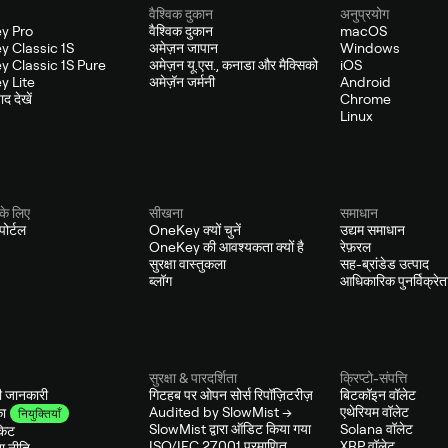
वैश्विक दुकान
अनुप्रयोग
y Pro
वैश्विक दुकान
macOS
 Classic 1S
अमेज़न जापान
Windows
 Classic 1S Pure
अमेज़न यू.एस., कनाडा और मैक्सिको
iOS
 Lite
अमेज़ॅन जर्मनी
Android
द देखें
Chrome
Linux
के लिए
सीखना
समाधान
ोर्टल
OneKey क्यों चुनें
उद्यम समाधान
OneKey की आवश्यकता क्यों है
रेफ़रल
सुरक्षा वास्तुकला
सह-ब्रांडेड उत्पाद
ब्लॉग
आधिकारिक पुनर्विक्रेत
सुरक्षा & पारदर्शिता
क्रिप्टो-संपत्ति
ी जानकारी
गिटहब पर ओपन सोर्स रिपॉज़िटरीज़
बिटकॉइन वॉलेट
Audited by SlowMist →
एथेरियम वॉलेट
ा
नियुक्तियाँ
SlowMist द्वारा ऑडिट किया गया
Solana वॉलेट
किट
ISO/IEC 27001 प्रमाणित
XRP वॉलेट