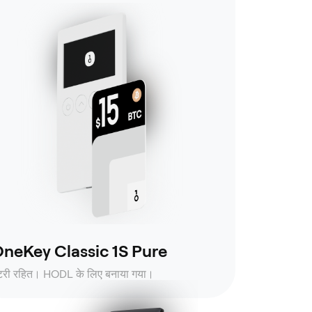
neKey Classic 1S Pure
ैटरी रहित। HODL के लिए बनाया गया।