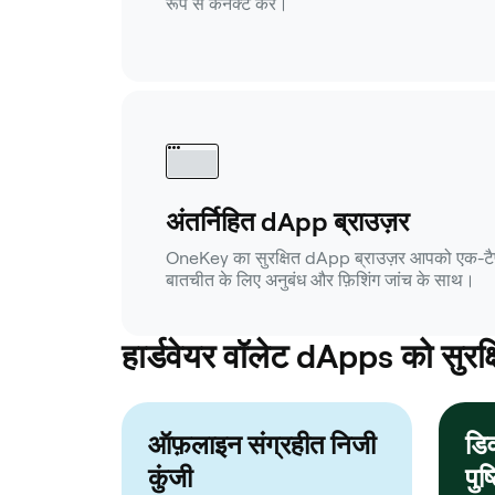
रूप से कनेक्ट करें।
अंतर्निहित dApp ब्राउज़र
OneKey का सुरक्षित dApp ब्राउज़र आपको एक-टैप ए
बातचीत के लिए अनुबंध और फ़िशिंग जांच के साथ।
हार्डवेयर वॉलेट dApps को सुरक्षित
ऑफ़लाइन संग्रहीत निजी
डि
कुंजी
पुष