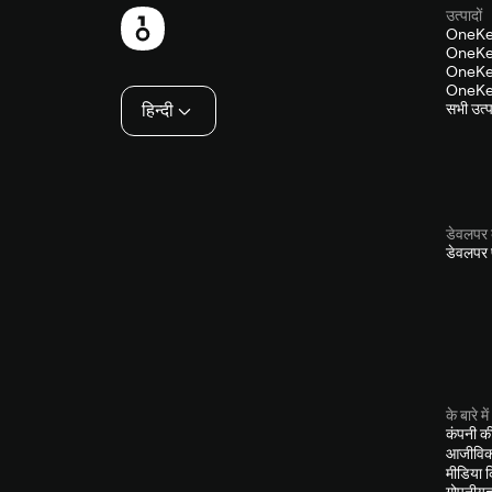
उत्पादों
फ़ुटबाल
OneKe
OneKey
OneKey
OneKey
हिन्दी
सभी उत्पा
डेवलपर 
डेवलपर प
के बारे में
कंपनी क
आजीविक
मीडिया 