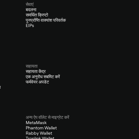
सेवाएं
बदलना
समर्थित क्रिप्टो
पुनर्प्राप्ति वाक्यांश परिवर्तक
EIPs
सहायता
सहायता केंद्र
एक अनुरोध सबमिट करें
फर्मवेयर अपडेट
ा
अन्य ऐप वॉलेट से माइग्रेट करें
MetaMask
Phantom Wallet
Rabby Wallet
Tronlink Wallet