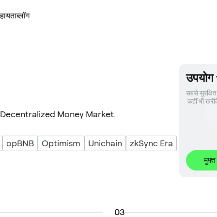
हायता
ब्लॉग
उपयोग
सबसे सुरक्षित 
 कहीं भी खरीद
n Decentralized Money Market.
opBNB
Optimism
Unichain
zkSync Era
मुफ़्त
0
3