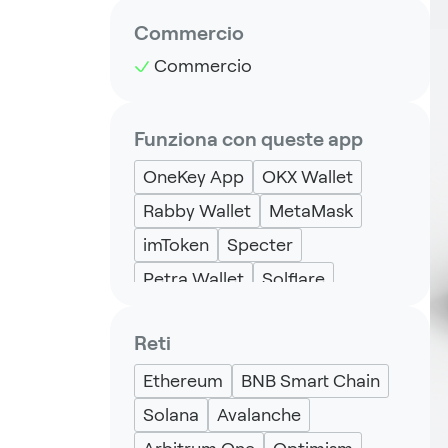
Commercio
Commercio
Funziona con queste app
OneKey App
OKX Wallet
Rabby Wallet
MetaMask
imToken
Specter
Petra Wallet
Solflare
Backpack
Keplr
Eternl
Reti
UniSat
Ethereum
BNB Smart Chain
Solana
Avalanche