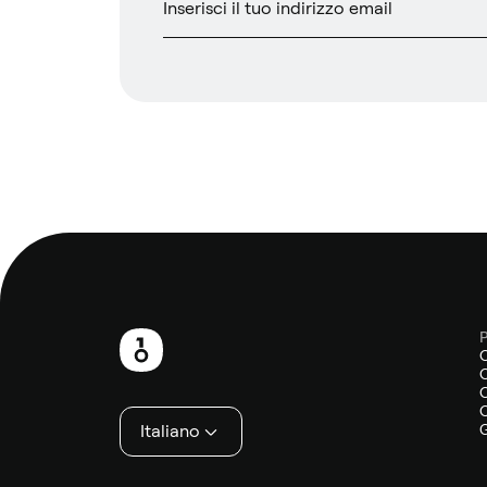
P
Piè
O
di
O
O
pagina
Italiano
G