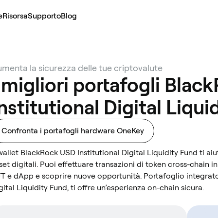
e
Risorsa
Supporto
Blog
menta la sicurezza delle tue criptovalute
I migliori portafogli Bla
nstitutional Digital Liqui
Confronta i portafogli hardware OneKey
 wallet BlackRock USD Institutional Digital Liquidity Fund ti ai
set digitali. Puoi effettuare transazioni di token cross-chain
T e dApp e scoprire nuove opportunità. Portafoglio integrato
gital Liquidity Fund, ti offre un’esperienza on-chain sicura.