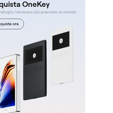
quista OneKey
rtafoglio hardware più avanzato al mondo.
quista ora