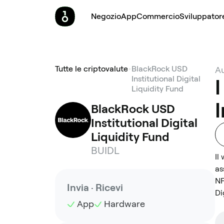
Negozio
App
Commercio
Sviluppator
Tutte le criptovalute
BlackRock USD
Au
Institutional Digital
Liquidity Fund
I
BlackRock USD 
Institutional Digital 
Liquidity Fund
BUIDL
Il
as
NF
Invia · Ricevi
Di
App
Hardware