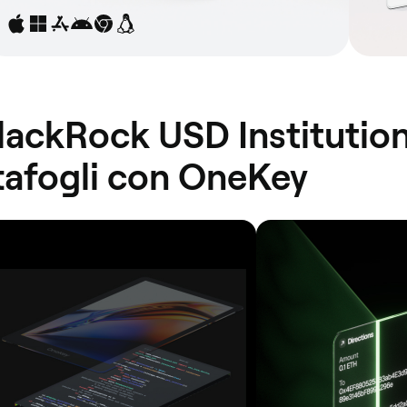
lackRock USD Institutiona
rtafogli con OneKey