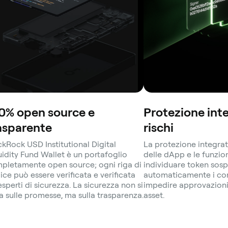
0% open source e
Protezione inte
asparente
rischi
ckRock USD Institutional Digital
La protezione integrat
uidity Fund Wallet è un portafoglio
delle dApp e le funzio
pletamente open source; ogni riga di
individuare token sosp
ice può essere verificata e verificata
automaticamente i cont
esperti di sicurezza. La sicurezza non si
impedire approvazioni 
a sulle promesse, ma sulla trasparenza.
asset.