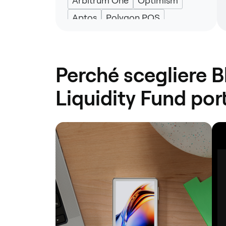
Arbitrum One
Optimism
Aptos
Polygon POS
Perché scegliere B
Liquidity Fund po