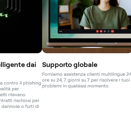
lligente dai
Supporto globale
Forniamo assistenza clienti multilingue 2
ore su 24, 7 giorni su 7 per risolvere i tuoi
a contro il phishing
problemi in qualsiasi momento.
nalità per
etti rilevano
ratti rischiosi per
dannose o furti di