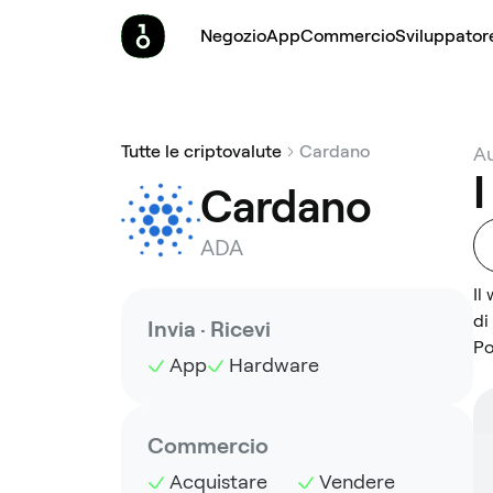
Negozio
App
Commercio
Sviluppator
Tutte le criptovalute
Cardano
Au
I
Cardano
ADA
Il
di
Invia · Ricevi
Po
App
Hardware
Commercio
Acquistare
Vendere