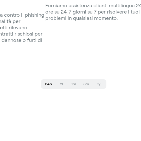
Forniamo assistenza clienti multilingue 2
ore su 24, 7 giorni su 7 per risolvere i tuoi
a contro il phishing
problemi in qualsiasi momento.
nalità per
etti rilevano
ratti rischiosi per
dannose o furti di
24h
7d
1m
3m
1y