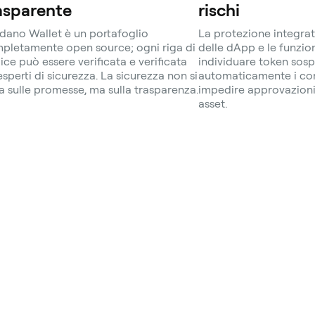
asparente
rischi
dano Wallet è un portafoglio
La protezione integrat
pletamente open source; ogni riga di
delle dApp e le funzio
ice può essere verificata e verificata
individuare token sosp
esperti di sicurezza. La sicurezza non si
automaticamente i cont
a sulle promesse, ma sulla trasparenza.
impedire approvazioni 
asset.