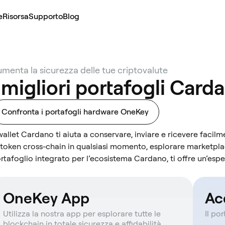
e
Risorsa
Supporto
Blog
menta la sicurezza delle tue criptovalute
 migliori portafogli Card
Confronta i portafogli hardware OneKey
 wallet Cardano ti aiuta a conservare, inviare e ricevere facilm
 token cross-chain in qualsiasi momento, esplorare marketpl
rtafoglio integrato per l’ecosistema Cardano, ti offre un’espe
OneKey App
Ac
Utilizza la nostra app per esplorare tutte le
Il po
blockchain in totale sicurezza e affidabilità.