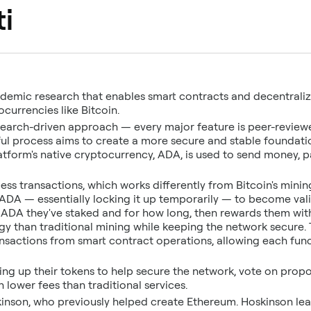
i
ademic research that enables smart contracts and decentraliz
ocurrencies like Bitcoin.
esearch-driven approach — every major feature is peer-review
ful process aims to create a more secure and stable foundat
atform's native cryptocurrency, ADA, is used to send money, p
ss transactions, which works differently from Bitcoin's mini
 ADA — essentially locking it up temporarily — to become vali
ADA they've staked and for how long, then rewards them with
rgy than traditional mining while keeping the network secure.
ansactions from smart contract operations, allowing each fun
ing up their tokens to help secure the network, vote on prop
 lower fees than traditional services.
nson, who previously helped create Ethereum. Hoskinson lead