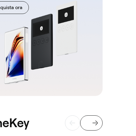
quista ora
OneKey