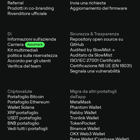
Referral
Invia una richiesta
Prodotti in co-branding
Aggiornamento del firmware
Rivenditore ufficiale
Di
Sicurezza & Trasparenza
Informazioni sull'azienda
Repository open source su
GitHub
Carriera
Assumere
Audited by SlowMist →
Kit multimediali
Auditato da SlowMist
politica sulla riservatezza
ISO/IEC 27001 Certificato
Accordo per gli utenti
Certificazione NB UE (EN 18031)
Verifica del team
Segnala una vulnerabilità
Criptovalute
Migra da altri portafogli
Portafoglio Bitcoin
dell'app
Portafoglio Ethereum
MetaMask
Wallet Solana
Phantom Wallet
XRP portafoglio
Rabby Wallet
USDT portafoglio
Tronlink Wallet
BNB portafoglio
TokenPocket
Vedi tutti i portafogli
Binance Wallet
OKX Web3 Wallet
Base Wallet (Coinbase Wallet)