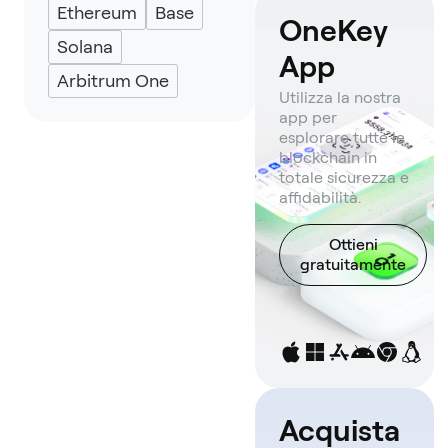
Ethereum
Base
OneKey
Solana
App
Arbitrum One
Utilizza la nostra
app per
esplorare tutte le
blockchain in
totale sicurezza e
affidabilità.
Ottieni
gratuitamente
Acquista