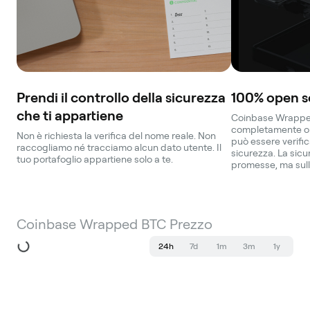
Prendi il controllo della sicurezza
100% open s
che ti appartiene
Coinbase Wrapped
completamente op
Non è richiesta la verifica del nome reale. Non
può essere verific
raccogliamo né tracciamo alcun dato utente. Il
sicurezza. La sicu
tuo portafoglio appartiene solo a te.
promesse, ma sull
Coinbase Wrapped BTC Prezzo
24h
7d
1m
3m
1y