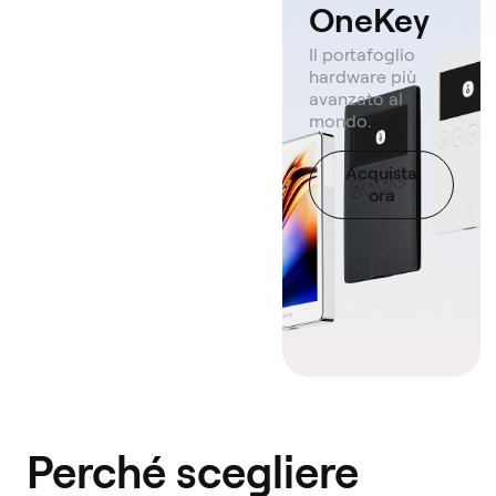
OneKey
Il portafoglio
hardware più
avanzato al
mondo.
Acquista
ora
Perché scegliere