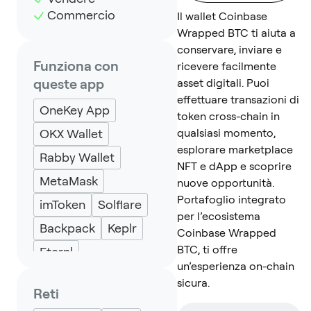
Commercio
Il wallet Coinbase
Wrapped BTC ti aiuta a
conservare, inviare e
Funziona con
ricevere facilmente
queste app
asset digitali. Puoi
effettuare transazioni di
OneKey App
token cross-chain in
OKX Wallet
qualsiasi momento,
esplorare marketplace
Rabby Wallet
NFT e dApp e scoprire
MetaMask
nuove opportunità.
Portafoglio integrato
imToken
Solflare
per l’ecosistema
Backpack
Keplr
Coinbase Wrapped
BTC, ti offre
Eternl
un’esperienza on-chain
sicura.
Reti