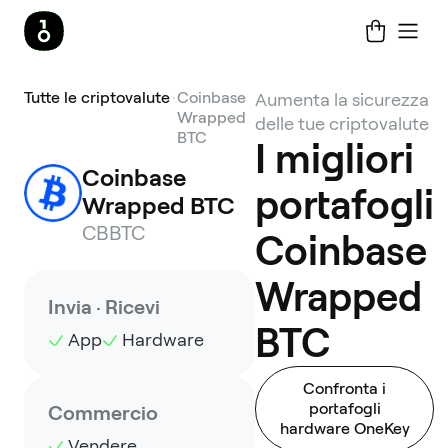
Tutte le criptovalute
Coinbase
Aumenta la sicurezza
Wrapped
delle tue criptovalute
BTC
I migliori
Coinbase 
portafogli
Wrapped BTC
CBBTC
Coinbase
Wrapped
Invia · Ricevi
BTC
App
Hardware
Confronta i
portafogli
Commercio
hardware OneKey
Vendere