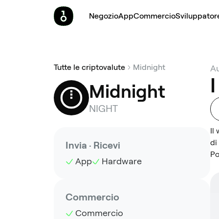
Negozio
App
Commercio
Sviluppator
Tutte le criptovalute
Midnight
Au
I
Midnight
NIGHT
Il
di
Invia · Ricevi
Po
App
Hardware
Commercio
Commercio