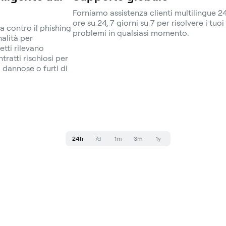
Forniamo assistenza clienti multilingue 2
ore su 24, 7 giorni su 7 per risolvere i tuoi
a contro il phishing
problemi in qualsiasi momento.
nalità per
etti rilevano
ratti rischiosi per
dannose o furti di
24h
7d
1m
3m
1y