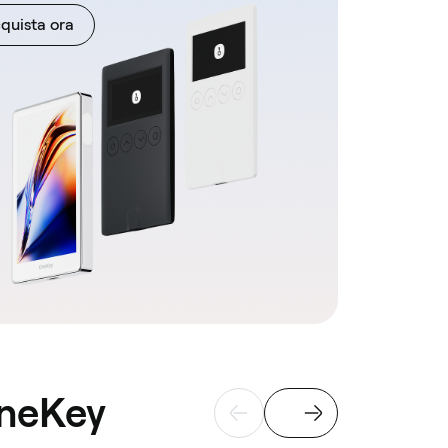
quista ora
OneKey