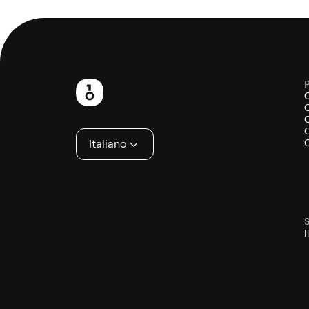
P
Piè
O
di
O
O
pagina
Italiano
G
S
I