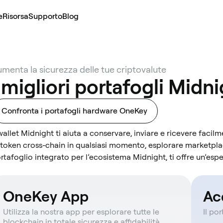
e
Risorsa
Supporto
Blog
menta la sicurezza delle tue criptovalute
 migliori portafogli Midn
Confronta i portafogli hardware OneKey
 wallet Midnight ti aiuta a conservare, inviare e ricevere facilm
 token cross-chain in qualsiasi momento, esplorare marketpl
rtafoglio integrato per l’ecosistema Midnight, ti offre un’esp
OneKey App
Ac
Utilizza la nostra app per esplorare tutte le
Il po
blockchain in totale sicurezza e affidabilità.