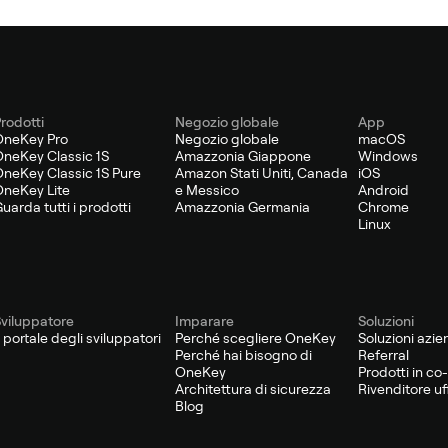
rodotti
Negozio globale
App
OneKey Pro
Negozio globale
macOS
neKey Classic 1S
Amazzonia Giappone
Windows
neKey Classic 1S Pure
Amazon Stati Uniti, Canada
iOS
neKey Lite
e Messico
Android
uarda tutti i prodotti
Amazzonia Germania
Chrome
Linux
viluppatore
Imparare
Soluzioni
l portale degli sviluppatori
Perché scegliere OneKey
Soluzioni azie
Perché hai bisogno di
Referral
OneKey
Prodotti in c
Architettura di sicurezza
Rivenditore uff
Blog