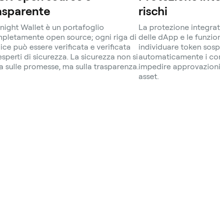
asparente
rischi
night Wallet è un portafoglio
La protezione integrat
pletamente open source; ogni riga di
delle dApp e le funzio
ice può essere verificata e verificata
individuare token sosp
esperti di sicurezza. La sicurezza non si
automaticamente i cont
a sulle promesse, ma sulla trasparenza.
impedire approvazioni 
asset.