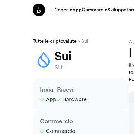
Negozio
App
Commercio
Sviluppator
Tutte le criptovalute
Sui
Au
I
Sui
Il
SUI
to
Po
Invia · Ricevi
App
Hardware
Commercio
Commercio