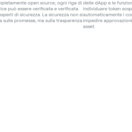
pletamente open source; ogni riga di
delle dApp e le funzio
ice può essere verificata e verificata
individuare token sosp
esperti di sicurezza. La sicurezza non si
automaticamente i cont
a sulle promesse, ma sulla trasparenza.
impedire approvazioni 
asset.