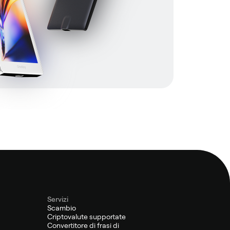
Servizi
Scambio
Criptovalute supportate
Convertitore di frasi di