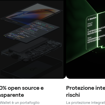
0% open source e
Protezione inte
asparente
rischi
 Wallet è un portafoglio
La protezione integrat