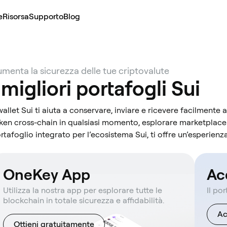
e
Risorsa
Supporto
Blog
menta la sicurezza delle tue criptovalute
 migliori portafogli Sui
 wallet Sui ti aiuta a conservare, inviare e ricevere facilmente a
ken cross-chain in qualsiasi momento, esplorare marketplace
rtafoglio integrato per l’ecosistema Sui, ti offre un’esperienz
OneKey App
Ac
Utilizza la nostra app per esplorare tutte le
Il po
blockchain in totale sicurezza e affidabilità.
Ac
Ottieni gratuitamente