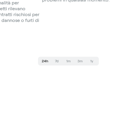
nalità per
etti rilevano
ratti rischiosi per
dannose o furti di
24h
7d
1m
3m
1y