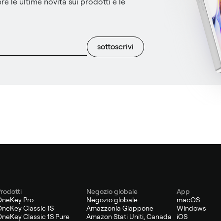
re le ultime novità sui prodotti e le
sottoscrivi
rodotti
Negozio globale
App
OneKey Pro
Negozio globale
macOS
neKey Classic 1S
Amazzonia Giappone
Windows
neKey Classic 1S Pure
Amazon Stati Uniti, Canada
iOS