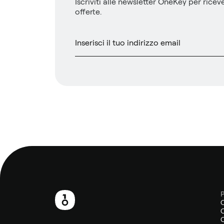
Iscriviti alle newsletter OneKey per riceve
offerte.
P
Piè
O
di
O