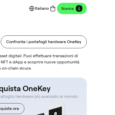
Italiano
Scarica
Confronta i portafogli hardware OneKey
sset digitali. Puoi effettuare transazioni di
 NFT e dApp e scoprire nuove opportunità.
a on-chain sicura.
quista OneKey
rtafoglio hardware più avanzato al mondo.
quista ora