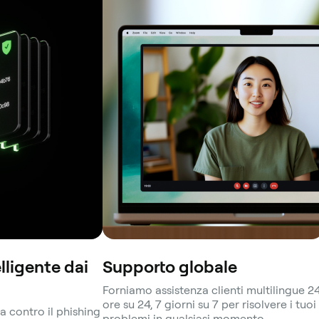
lligente dai
Supporto globale
Forniamo assistenza clienti multilingue 2
ore su 24, 7 giorni su 7 per risolvere i tuoi
a contro il phishing
problemi in qualsiasi momento.