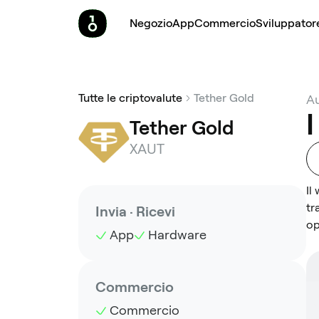
Negozio
App
Commercio
Sviluppator
Tutte le criptovalute
Tether Gold
Au
I
Tether Gold
XAUT
Il
tr
Invia · Ricevi
op
App
Hardware
Commercio
Commercio