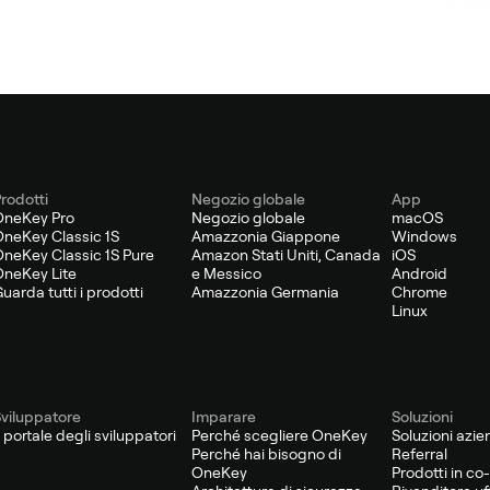
rodotti
Negozio globale
App
OneKey Pro
Negozio globale
macOS
neKey Classic 1S
Amazzonia Giappone
Windows
neKey Classic 1S Pure
Amazon Stati Uniti, Canada
iOS
neKey Lite
e Messico
Android
uarda tutti i prodotti
Amazzonia Germania
Chrome
Linux
viluppatore
Imparare
Soluzioni
l portale degli sviluppatori
Perché scegliere OneKey
Soluzioni azie
Perché hai bisogno di
Referral
OneKey
Prodotti in c