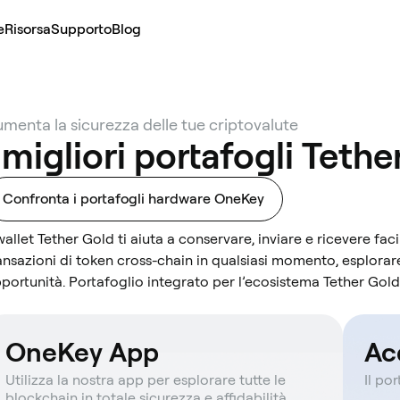
e
Risorsa
Supporto
Blog
menta la sicurezza delle tue criptovalute
 migliori portafogli Teth
Confronta i portafogli hardware OneKey
 wallet Tether Gold ti aiuta a conservare, inviare e ricevere fac
ansazioni di token cross-chain in qualsiasi momento, esplor
portunità. Portafoglio integrato per l’ecosistema Tether Gold,
OneKey App
Ac
Utilizza la nostra app per esplorare tutte le
Il po
blockchain in totale sicurezza e affidabilità.