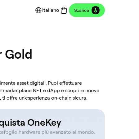
Italiano
Scarica
er Gold
ilmente asset digitali. Puoi effettuare
are marketplace NFT e dApp e scoprire nuove
 ti offre un’esperienza on-chain sicura.
quista OneKey
rtafoglio hardware più avanzato al mondo.