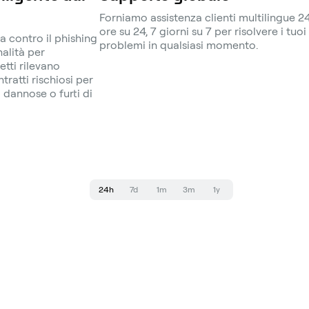
Forniamo assistenza clienti multilingue 2
ore su 24, 7 giorni su 7 per risolvere i tuoi
a contro il phishing
problemi in qualsiasi momento.
nalità per
etti rilevano
ratti rischiosi per
dannose o furti di
24h
7d
1m
3m
1y