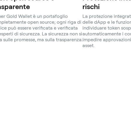
asparente
rischi
her Gold Wallet è un portafoglio
La protezione integrat
pletamente open source; ogni riga di
delle dApp e le funzio
ice può essere verificata e verificata
individuare token sosp
esperti di sicurezza. La sicurezza non si
automaticamente i cont
a sulle promesse, ma sulla trasparenza.
impedire approvazioni 
asset.