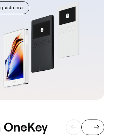
quista ora
on OneKey