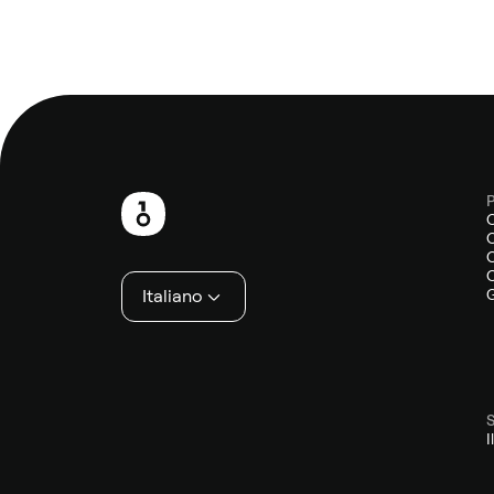
P
Piè
O
di
O
O
pagina
Italiano
G
S
I