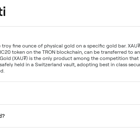
i
roy fine ounce of physical gold on a specific gold bar. XAU₮
RC20 token on the TRON blockchain, can be transferred to an
r Gold (XAU₮) is the only product among the competition that
safely held in a Switzerland vault, adopting best in class secu
d.
d?