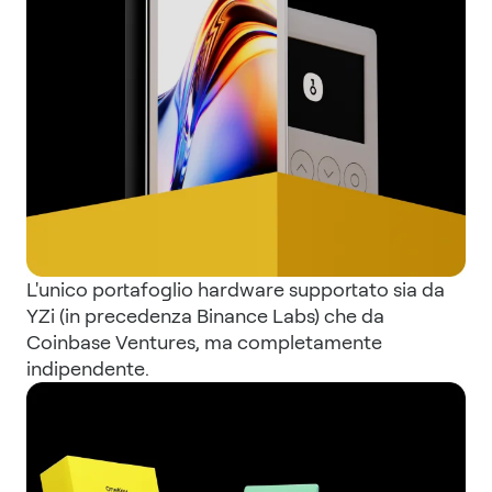
L'unico portafoglio hardware supportato sia da
YZi (in precedenza Binance Labs) che da
Coinbase Ventures, ma completamente
indipendente.