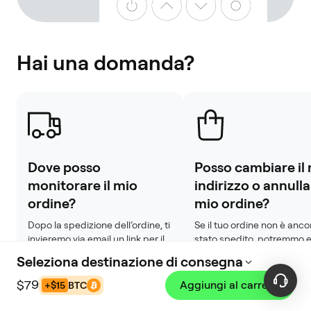
Hai una domanda?
Dove posso
Posso cambiare il
monitorare il mio
indirizzo o annullar
ordine?
mio ordine?
Dopo la spedizione dell’ordine, ti 
Se il tuo ordine non è ancor
invieremo via email un link per il 
stato spedito, potremmo e
tracciamento. Puoi trovarlo 
in grado di aiutarti. Contatt
Seleziona destinazione di consegna
anche nella pagina del tuo 
l’assistenza il prima possibi
ordine. Gli aggiornamenti della 
fornendo il numero dell’ordi
$79
Aggiungi al carrello
+$15
BTC
spedizione potrebbero 
solito non è possibile appo
richiedere dalle 24 alle 48 ore 
modifiche dopo la spedizi