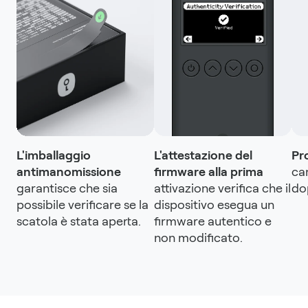
L'imballaggio
L'attestazione del
Pr
antimanomissione
firmware alla prima
ca
garantisce che sia
attivazione verifica che il
dop
possibile verificare se la
dispositivo esegua un
scatola è stata aperta.
firmware autentico e
non modificato.