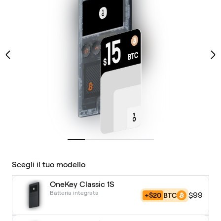
Scegli il tuo modello
OneKey Classic 1S
Batteria integrata
$99
+$20
BTC