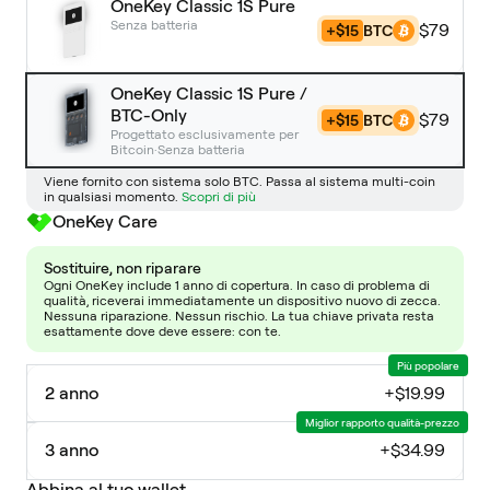
OneKey Classic 1S Pure
Senza batteria
$79
+$15
BTC
OneKey Classic 1S Pure /
BTC-Only
$79
+$15
BTC
Progettato esclusivamente per
Bitcoin·Senza batteria
Viene fornito con sistema solo BTC. Passa al sistema multi-coin
in qualsiasi momento.
Scopri di più
OneKey Care
Sostituire, non riparare
Ogni OneKey include 1 anno di copertura. In caso di problema di
qualità, riceverai immediatamente un dispositivo nuovo di zecca.
Nessuna riparazione. Nessun rischio. La tua chiave privata resta
esattamente dove deve essere: con te.
Più popolare
2 anno
+
$19.99
Miglior rapporto qualità-prezzo
3 anno
+
$34.99
Abbina al tuo wallet