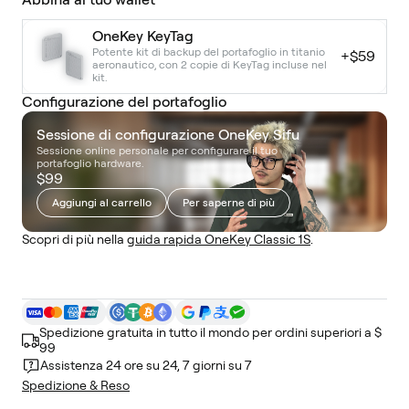
OneKey KeyTag
Potente kit di backup del portafoglio in titanio
+
$59
aeronautico, con 2 copie di KeyTag incluse nel
kit.
Configurazione del portafoglio
Sessione di configurazione OneKey Sifu
Sessione online personale per configurare il tuo
portafoglio hardware.
$99
Aggiungi al carrello
Per saperne di più
Scopri di più nella
guida rapida OneKey Classic 1S
.
Spedizione gratuita in tutto il mondo per ordini superiori a $
99
Assistenza 24 ore su 24, 7 giorni su 7
Spedizione & Reso