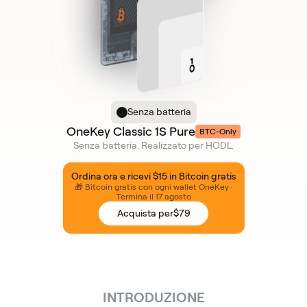
Senza batteria
OneKey Classic 1S Pure
BTC-Only
Senza batteria. Realizzato per HODL.
Ordina ora e ricevi $15 in Bitcoin gratis
🎁 Bitcoin gratis con ogni wallet OneKey ·
Termina il 17 agosto
Acquista per
$79
INTRODUZIONE