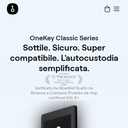
OneKey Classic Series
Sottile. Sicuro. Super
compatibile. L'autocustodia
semplificata.
Verificato da SlowMist Scelto da
Binance e Coinbase Protetto da chip
certificati EAL 6+