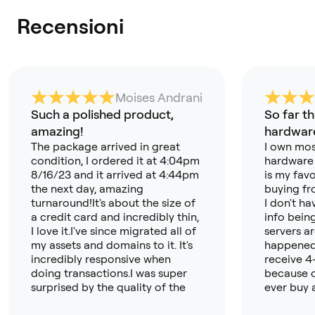
Recensioni
Moises Andrani
Such a polished product,
So far th
amazing!
hardware
The package arrived in great
I own mos
condition, I ordered it at 4:04pm
hardware 
8/16/23 and it arrived at 4:44pm
is my favo
the next day, amazing
buying fr
turnaround!It's about the size of
I don't h
a credit card and incredibly thin,
info bein
I love it.I've since migrated all of
servers a
my assets and domains to it. It's
happened 
incredibly responsive when
receive 4
doing transactions.I was super
because o
surprised by the quality of the
ever buy 
app, its now my primary crypto
again). T