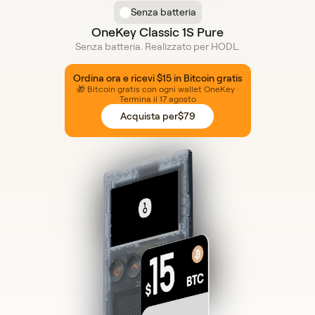
Senza batteria
OneKey Classic 1S Pure
Senza batteria. Realizzato per HODL.
Ordina ora e ricevi $15 in Bitcoin gratis
🎁 Bitcoin gratis con ogni wallet OneKey ·
Termina il 17 agosto
Acquista per
$79