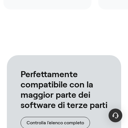
hub!I can't wait to buy the
like more
OneKey Touch next!
t but this
open sour
about tru
especially
nothing b
far. A hug
wallet ap
own rpc's
full nodes
interact w
tested wi
linux, bot
Perfettamente
compatibile con la
maggior parte dei
software di terze parti
Controlla l'elenco completo