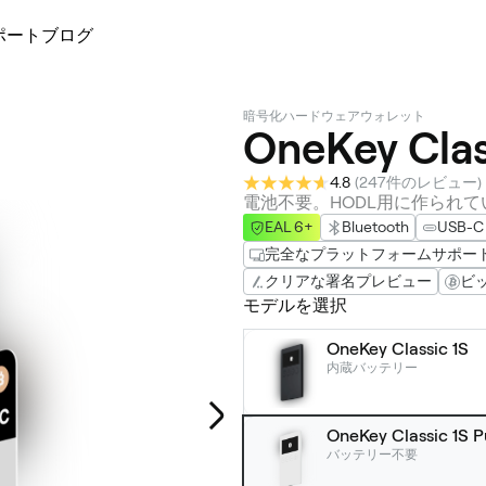
ポート
ブログ
暗号化ハードウェアウォレット
OneKey Clas
4.8
(
247件のレビュー
)
電池不要。HODL用に作られて
EAL 6+
Bluetooth
USB-C
完全なプラットフォームサポー
クリアな署名プレビュー
ビ
モデルを選択
OneKey Classic 1S
内蔵バッテリー
OneKey Classic 1S P
バッテリー不要