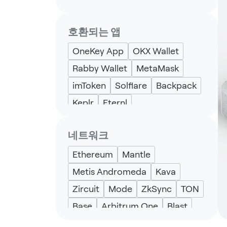
호환되는 앱
OneKey App
OKX Wallet
Rabby Wallet
MetaMask
imToken
Solflare
Backpack
Keplr
Eternl
네트워크
Ethereum
Mantle
Metis Andromeda
Kava
Zircuit
Mode
ZkSync
TON
Base
Arbitrum One
Blast
Optimism
Avalanche