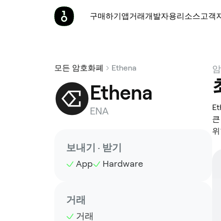
구매하기
앱
거래
개발자용
리소스
고객
모든 암호화폐
Ethena
암
Ethena
E
ENA
큰
위
보내기 · 받기
App
Hardware
거래
거래