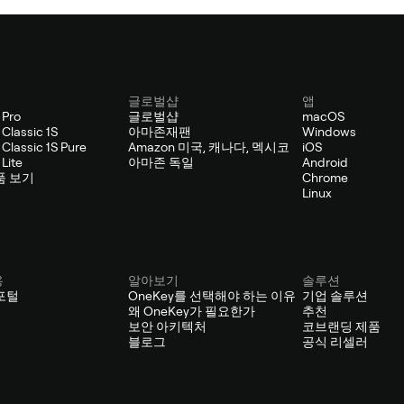
글로벌샵
앱
 Pro
글로벌샵
macOS
Classic 1S
아마존재팬
Windows
Classic 1S Pure
Amazon 미국, 캐나다, 멕시코
iOS
Lite
아마존 독일
Android
품 보기
Chrome
Linux
용
알아보기
솔루션
포털
OneKey를 선택해야 하는 이유
기업 솔루션
왜 OneKey가 필요한가
추천
보안 아키텍처
코브랜딩 제품
블로그
공식 리셀러