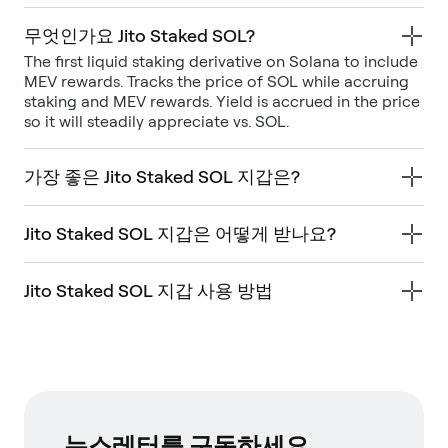
무엇인가요 Jito Staked SOL?
The first liquid staking derivative on Solana to include
MEV rewards. Tracks the price of SOL while accruing
staking and MEV rewards. Yield is accrued in the price
so it will steadily appreciate vs. SOL.
가장 좋은 Jito Staked SOL 지갑은?
Jito Staked SOL 지갑은 어떻게 받나요?
Jito Staked SOL 지갑 사용 방법
뉴스레터를 구독하세요