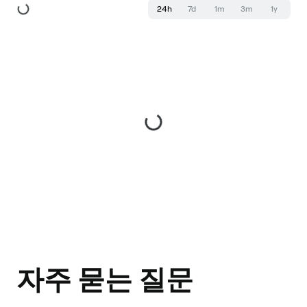
24h
7d
1m
3m
1y
자주 묻는 질문