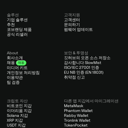
솔루션
고객지원
기업 솔루션
고객센터
추천
문의하기
코브랜딩 제품
펌웨어 업데이트
공식 리셀러
About
보안 & 투명성
회사소개
깃허브의 오픈 소스 저장소
감사합니다 SlowMist
채용
채용
ISO/IEC 27001 인증
미디어 키트
EU NB 인증 (EN 18031)
개인정보 처리방침
취약점 신고
이용약관
팀 검증
크립토 자산
다른 앱 지갑에서 마이그레이션
비트코인 지갑
MetaMask
이더리움 지갑
Phantom Wallet
Solana 지갑
Rabby Wallet
XRP 지갑
Tronlink Wallet
USDT 지갑
TokenPocket